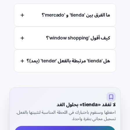
ما الفرق بين 'tienda' و 'mercado'؟
كيف أقول 'window shopping'؟
هل 'tienda' مرتبطة بالفعل 'tender' (يمد)؟
لا تفقد «tienda» بحلول الغد
احفظها وسنقوم باختبارك في اللحظة المناسبة لتثبيتها بالفعل.
تسجيل مجاني بنقرة واحدة.