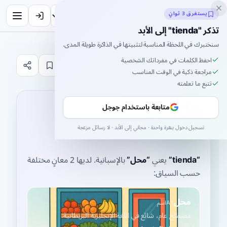
Inklingo
يستغرق 3 ثوانٍ
تذكر "tienda" إلى الأبد
سنختبرك في اللحظة المناسبة لتثبيتها في الذاكرة طويلة المدى.
احفظ الكلمات في مفرداتك الشخصية
قاموس
مراجعة ذكية في الوقت المناسب
تتبع ما تعلمته
الصفحة الرئيسية
›
الإسبانية
›
قاموس
›
tienda
tienda
متابعة باستخدام جوجل
ˈtjenda
تسجيل دخول بنقرة واحدة · مجاني إلى الأبد · لا رسائل مزعجة
tyen-da
“
tienda
”
يعني
“
محل
”
بالإسبانية
. لديها 2 معانٍ مختلفة
حسب السياق:
محل
A1
اسم
مصطلح عام، شائع في اللغة الإنجليزية البريطانية.