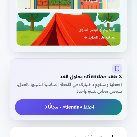
تعرف على المزيد →
خيمة
A2
اسم
للتخييم أو توفير المأوى.
تعرف على المزيد →
لا تفقد «tienda» بحلول الغد
احفظها وسنقوم باختبارك في اللحظة المناسبة لتثبيتها بالفعل.
تسجيل مجاني بنقرة واحدة.
احفظ «tienda» - مجانًا