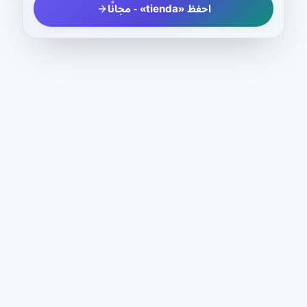
احفظ «tienda» - مجانًا