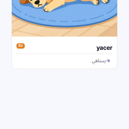
yacer
B2
→
يستلقي