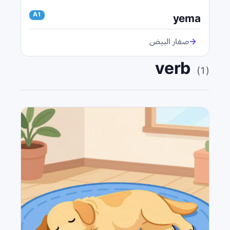
yema
A1
→
صفار البيض
verb
(
1
)