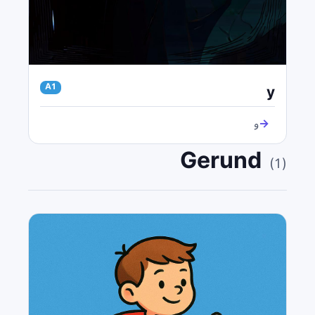
y
A1
→
و
Gerund
(
1
)