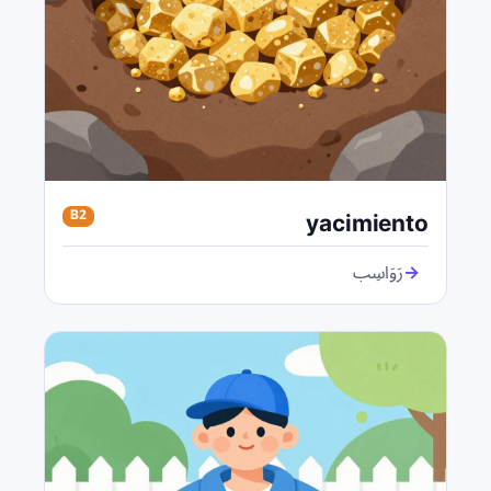
yacimiento
B2
→
رَوَاسِب