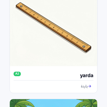
yarda
A2
→
ياردة