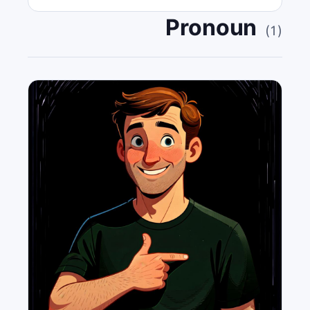
Pronoun
(
1
)