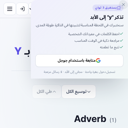
Inklingo
يستغرق 3 ثوانٍ
تذكر "y" إلى الأبد
سنختبرك في اللحظة المناسبة لتثبيتها في الذاكرة طويلة المدى.
احفظ الكلمات في مفرداتك الشخصية
القاموس
/
كلمات تبدأ بـ Y
مراجعة ذكية في الوقت المناسب
كلمات إسبانية تبدأ بـ
Y
تتبع ما تعلمته
متابعة باستخدام جوجل
تسجيل دخول بنقرة واحدة · مجاني إلى الأبد · لا رسائل مزعجة
توسيع الكل
طي الكل
Adverb
(
1
)