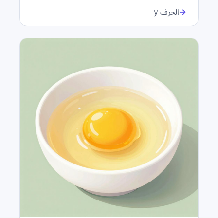
→
الحرف y