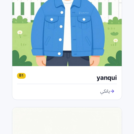
yanqui
B1
→
يانكي