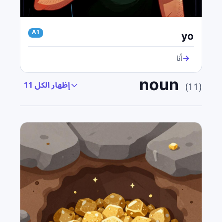
yo
A1
→
أنا
noun
إظهار الكل 11
(
11
)