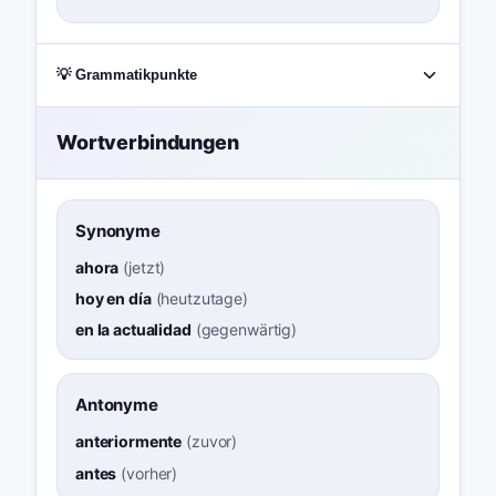
💡 Grammatikpunkte
Wortverbindungen
Synonyme
ahora
(
jetzt
)
hoy en día
(
heutzutage
)
en la actualidad
(
gegenwärtig
)
Antonyme
anteriormente
(
zuvor
)
antes
(
vorher
)