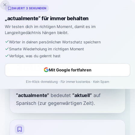
Inklingo
DAUERT 3 SEKUNDEN
„actualmente“ für immer behalten
Wir testen dich im richtigen Moment, damit es im
Langzeitgedächtnis hängen bleibt.
Wörterbuch
Wörter in deinen persönlichen Wortschatz speichern
Smarte Wiederholung im richtigen Moment
Startseite
›
Spanisch
›
Wörterbuch
›
actualmente
Verfolge, was du gelernt hast
actualmente
Mit Google fortfahren
ak-twal-MEN-teh
akˈtwalˈmente
Ein-Klick-Anmeldung · Für immer kostenlos · Kein Spam
“
actualmente
”
bedeutet
“
aktuell
”
auf
Spanisch
(zur gegenwärtigen Zeit).