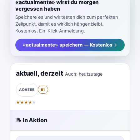
«actualmente» wirst du morgen
vergessen haben
Speichere es und wir testen dich zum perfekten
Zeitpunkt, damit es wirklich hängenbleibt.
Kostenlos, Ein-Klick-Anmeldung.
«actualmente» speichern — Kostenlos
aktuell
,
derzeit
Auch:
heutzutage
B1
ADVERB
★
★
★
★
★
📝 In Aktion