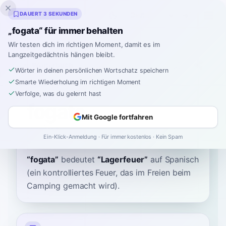
Inklingo
DAUERT 3 SEKUNDEN
„fogata“ für immer behalten
Wir testen dich im richtigen Moment, damit es im
Langzeitgedächtnis hängen bleibt.
Wörterbuch
Wörter in deinen persönlichen Wortschatz speichern
Smarte Wiederholung im richtigen Moment
Startseite
›
Spanisch
›
Wörterbuch
›
fogata
Verfolge, was du gelernt hast
fogata
Mit Google fortfahren
fo-GA-ta
foˈɡata
Ein-Klick-Anmeldung · Für immer kostenlos · Kein Spam
“
fogata
”
bedeutet
“
Lagerfeuer
”
auf Spanisch
(ein kontrolliertes Feuer, das im Freien beim
Camping gemacht wird).