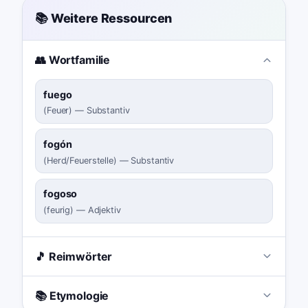
📚 Weitere Ressourcen
👥 Wortfamilie
fuego
(
Feuer
)
—
Substantiv
fogón
(
Herd/Feuerstelle
)
—
Substantiv
fogoso
(
feurig
)
—
Adjektiv
🎵 Reimwörter
📚 Etymologie