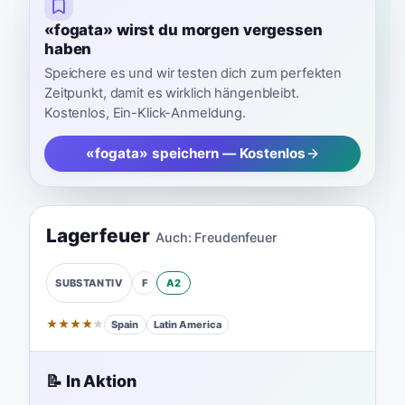
«fogata» wirst du morgen vergessen
haben
Speichere es und wir testen dich zum perfekten
Zeitpunkt, damit es wirklich hängenbleibt.
Kostenlos, Ein-Klick-Anmeldung.
«fogata» speichern — Kostenlos
Lagerfeuer
Auch:
Freudenfeuer
F
A2
SUBSTANTIV
★
★
★
★
★
Spain
Latin America
📝 In Aktion