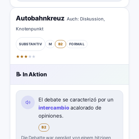
Autobahnkreuz
Auch:
Diskussion
,
Knotenpunkt
M
B2
FORMAL
SUBSTANTIV
★
★
★
★
★
📝 In Aktion
El debate se caracterizó por un
intercambio
acalorado de
opiniones.
B2
Die Debatte war geprägt von einem hitzigen