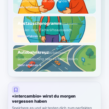
allgemeiner Tausch oder Handel
Mehr erfahren →
Austauschprogramm
B1
Substantiv
Schüler- oder Fachkräfteaustausch
Mehr erfahren →
Autobahnkreuz
B2
Substantiv
Straßenkreuzung oder verbaler Diskurs
Mehr erfahren →
«intercambio» wirst du morgen
vergessen haben
Speichere es und wir testen dich zum perfekten