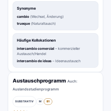
Synonyme
cambio
(
Wechsel, Änderung
)
trueque
(
Naturaltausch
)
Häufige Kollokationen
intercambio comercial
–
kommerzieller
Austausch/Handel
intercambio de ideas
–
Ideenaustausch
Austauschprogramm
Auch:
Auslandsstudienprogramm
M
B1
SUBSTANTIV