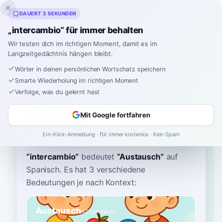
Inklingo
DAUERT 3 SEKUNDEN
„intercambio“ für immer behalten
Wir testen dich im richtigen Moment, damit es im
Langzeitgedächtnis hängen bleibt.
Wörterbuch
Wörter in deinen persönlichen Wortschatz speichern
Smarte Wiederholung im richtigen Moment
Startseite
›
Spanisch
›
Wörterbuch
›
intercambio
Verfolge, was du gelernt hast
intercambio
Mit Google fortfahren
in-ter-KAHM-bee-oh
interˈkambjo
Ein-Klick-Anmeldung · Für immer kostenlos · Kein Spam
“
intercambio
”
bedeutet
“
Austausch
”
auf
Spanisch
. Es hat 3 verschiedene
Bedeutungen je nach Kontext:
Austausch
A2
Substantiv