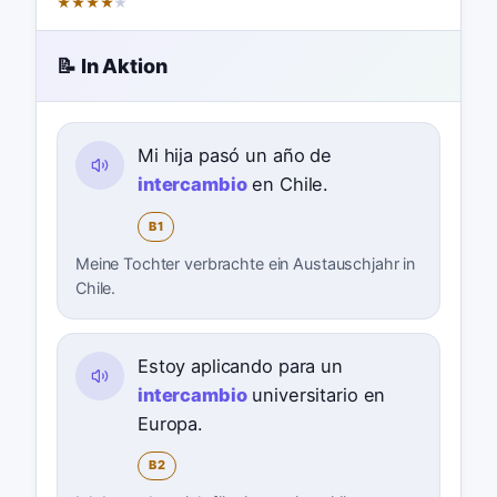
★
★
★
★
★
📝 In Aktion
Mi hija pasó un año de
intercambio
en Chile.
B1
Meine Tochter verbrachte ein Austauschjahr in
Chile.
Estoy aplicando para un
intercambio
universitario en
Europa.
B2