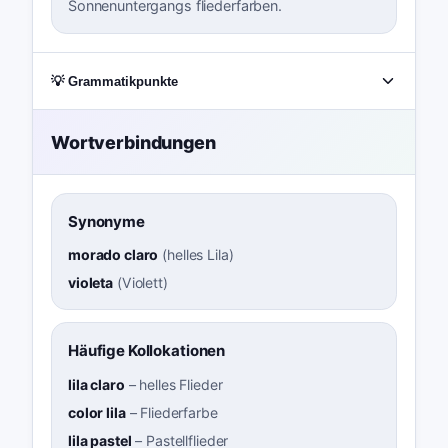
Sonnenuntergangs fliederfarben.
💡 Grammatikpunkte
Wortverbindungen
Synonyme
morado claro
(
helles Lila
)
violeta
(
Violett
)
Häufige Kollokationen
lila claro
–
helles Flieder
color lila
–
Fliederfarbe
lila pastel
–
Pastellflieder