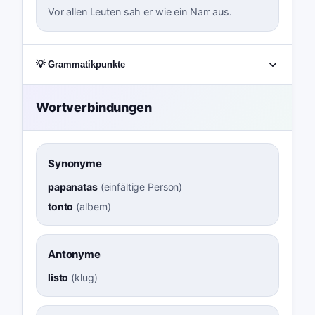
Vor allen Leuten sah er wie ein Narr aus.
💡 Grammatikpunkte
Wortverbindungen
Synonyme
papanatas
(
einfältige Person
)
tonto
(
albern
)
Antonyme
listo
(
klug
)