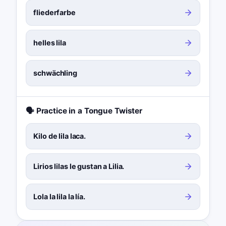
fliederfarbe
helles lila
schwächling
🗣️ Practice in a Tongue Twister
Kilo de lila laca.
Lirios lilas le gustan a Lilia.
Lola la lila la lía.