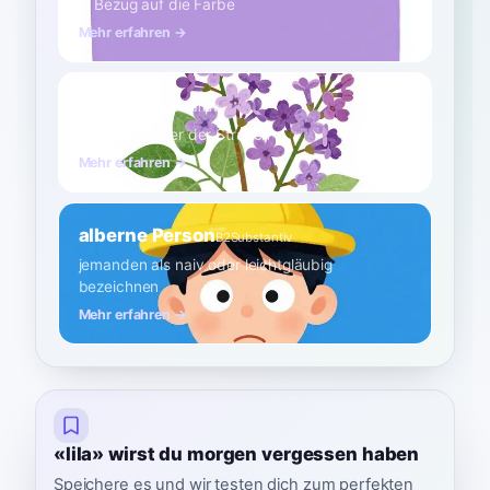
in Bezug auf die Farbe
Mehr erfahren →
Flieder
A2
Substantiv
die Blume oder der Strauch
Mehr erfahren →
alberne Person
B2
Substantiv
jemanden als naiv oder leichtgläubig
bezeichnen
Mehr erfahren →
«lila» wirst du morgen vergessen haben
Speichere es und wir testen dich zum perfekten