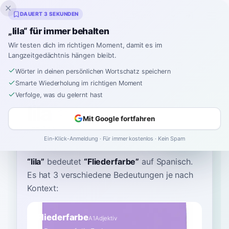
Inklingo
DAUERT 3 SEKUNDEN
„lila“ für immer behalten
Wir testen dich im richtigen Moment, damit es im
Langzeitgedächtnis hängen bleibt.
Wörterbuch
Wörter in deinen persönlichen Wortschatz speichern
Smarte Wiederholung im richtigen Moment
Startseite
›
Spanisch
›
Wörterbuch
›
lila
Verfolge, was du gelernt hast
lila
Mit Google fortfahren
LEE-lah
ˈlila
Ein-Klick-Anmeldung · Für immer kostenlos · Kein Spam
“
lila
”
bedeutet
“
Fliederfarbe
”
auf Spanisch
.
Es hat 3 verschiedene Bedeutungen je nach
Kontext:
Fliederfarbe
A1
Adjektiv