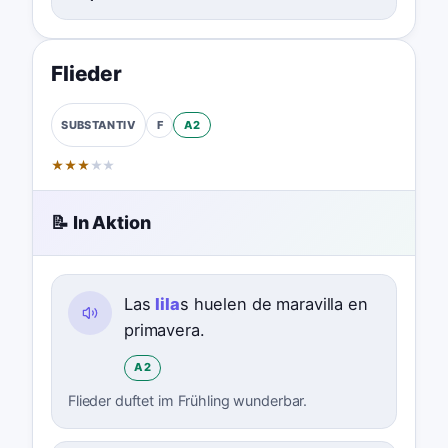
Flieder
F
A2
SUBSTANTIV
★
★
★
★
★
📝 In Aktion
Las
lila
s huelen de maravilla en
primavera.
A2
Flieder duftet im Frühling wunderbar.