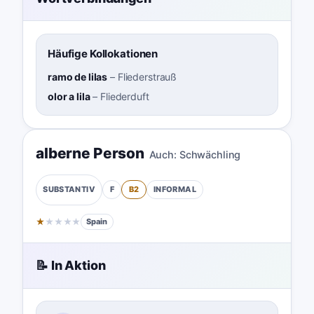
Häufige Kollokationen
ramo de lilas
–
Fliederstrauß
olor a lila
–
Fliederduft
alberne Person
Auch:
Schwächling
F
B2
INFORMAL
SUBSTANTIV
★
★
★
★
★
Spain
📝 In Aktion