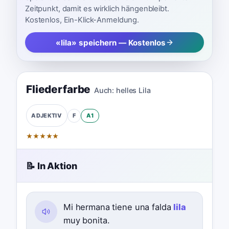
Zeitpunkt, damit es wirklich hängenbleibt.
Kostenlos, Ein-Klick-Anmeldung.
«lila» speichern — Kostenlos
Fliederfarbe
Auch:
helles Lila
F
A1
ADJEKTIV
★
★
★
★
★
📝 In Aktion
Mi hermana tiene una falda
lila
muy bonita.