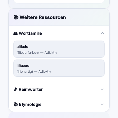
📚 Weitere Ressourcen
👥 Wortfamilie
alilado
(
fliederfarben
)
—
Adjektiv
liliáceo
(
lilienartig
)
—
Adjektiv
🎵 Reimwörter
📚 Etymologie