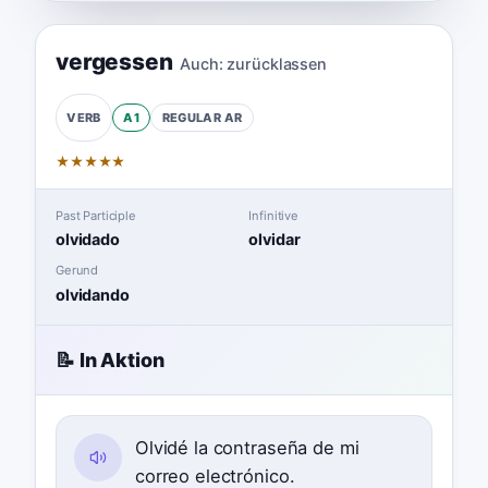
vergessen
Auch:
zurücklassen
A1
REGULAR
AR
VERB
★
★
★
★
★
Past Participle
Infinitive
olvidado
olvidar
Gerund
olvidando
📝 In Aktion
Olvidé la contraseña de mi
correo electrónico.