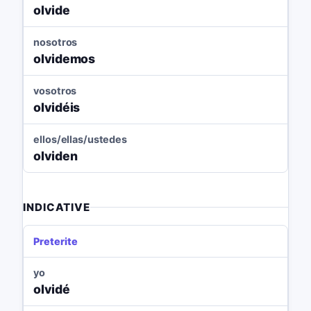
olvide
nosotros
olvidemos
vosotros
olvidéis
ellos/ellas/ustedes
olviden
INDICATIVE
Preterite
yo
olvidé