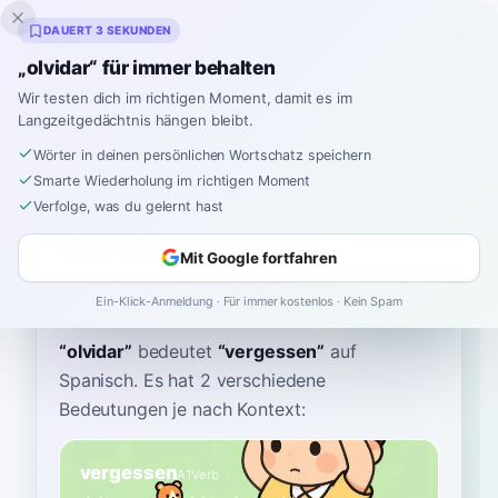
Inklingo
DAUERT 3 SEKUNDEN
„olvidar“ für immer behalten
Wir testen dich im richtigen Moment, damit es im
Langzeitgedächtnis hängen bleibt.
Wörterbuch
Wörter in deinen persönlichen Wortschatz speichern
Smarte Wiederholung im richtigen Moment
Startseite
›
Spanisch
›
Wörterbuch
›
olvidar
Verfolge, was du gelernt hast
olvidar
Mit Google fortfahren
ohl-vee-DAHR
olbiˈðar
Ein-Klick-Anmeldung · Für immer kostenlos · Kein Spam
“
olvidar
”
bedeutet
“
vergessen
”
auf
Spanisch
. Es hat 2 verschiedene
Bedeutungen je nach Kontext:
vergessen
A1
Verb