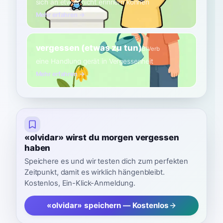
sich an etwas nicht erinnern können
Mehr erfahren →
vergessen (etwas zu tun)
B1
Verb
eine Handlung gerät in Vergessenheit
Mehr erfahren →
«olvidar» wirst du morgen vergessen
haben
Speichere es und wir testen dich zum perfekten
Zeitpunkt, damit es wirklich hängenbleibt.
Kostenlos, Ein-Klick-Anmeldung.
«olvidar» speichern — Kostenlos