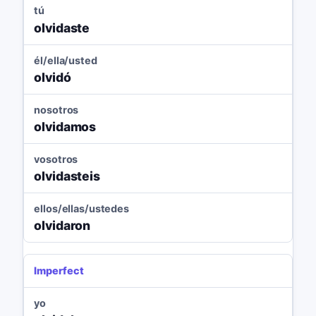
tú
olvidaste
él/ella/usted
olvidó
nosotros
olvidamos
vosotros
olvidasteis
ellos/ellas/ustedes
olvidaron
Imperfect
yo