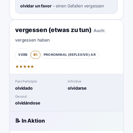
olvidar un favor
–
einen Gefallen vergessen
vergessen (etwas zu tun)
Auch:
vergessen haben
B1
PRONOMINAL (REFLEXIVE)
AR
VERB
★
★
★
★
★
Past Participle
Infinitive
olvidado
olvidarse
Gerund
olvidándose
📝 In Aktion