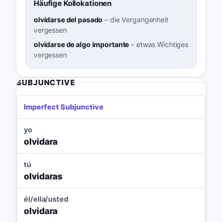
Häufige Kollokationen
olvidarse del pasado
–
die Vergangenheit
vergessen
olvidarse de algo importante
–
etwas Wichtiges
vergessen
SUBJUNCTIVE
Imperfect Subjunctive
yo
olvidara
tú
olvidaras
él/ella/usted
olvidara