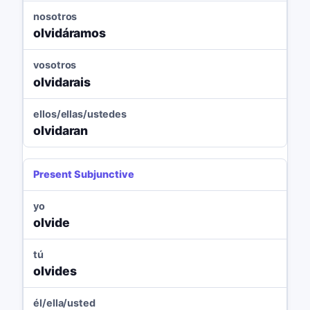
nosotros
olvidáramos
vosotros
olvidarais
ellos/ellas/ustedes
olvidaran
Present Subjunctive
yo
olvide
tú
olvides
él/ella/usted