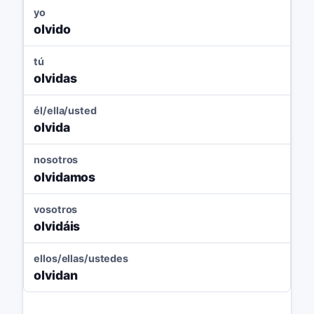
yo
olvido
tú
olvidas
él/ella/usted
olvida
nosotros
olvidamos
vosotros
olvidáis
ellos/ellas/ustedes
olvidan