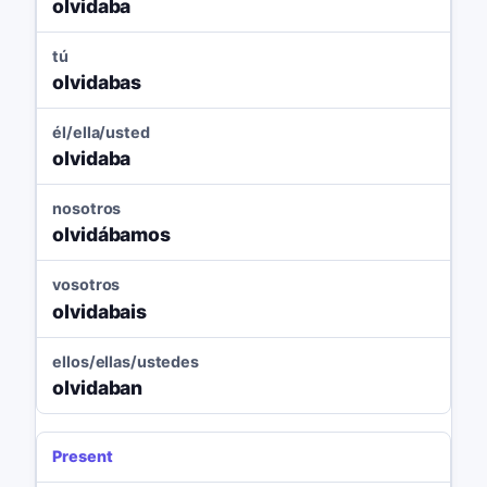
olvidaba
tú
olvidabas
él/ella/usted
olvidaba
nosotros
olvidábamos
vosotros
olvidabais
ellos/ellas/ustedes
olvidaban
Present