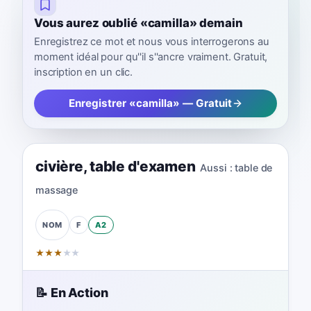
Vous aurez oublié «camilla» demain
Enregistrez ce mot et nous vous interrogerons au
moment idéal pour qu''il s''ancre vraiment. Gratuit,
inscription en un clic.
Enregistrer «camilla» — Gratuit
civière
,
table d'examen
Aussi :
table de
massage
F
A2
NOM
★
★
★
★
★
📝 En Action