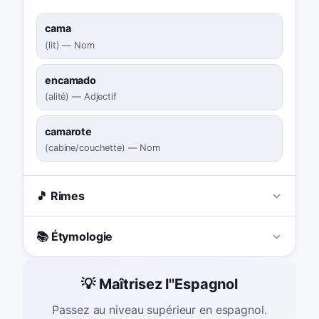
cama
(
lit
)
—
Nom
encamado
(
alité
)
—
Adjectif
camarote
(
cabine/couchette
)
—
Nom
🎵 Rimes
📚 Étymologie
💡 Maîtrisez l''Espagnol
Passez au niveau supérieur en espagnol.