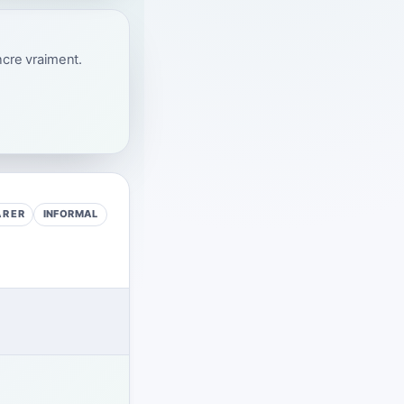
ncre vraiment.
AR
ER
INFORMAL