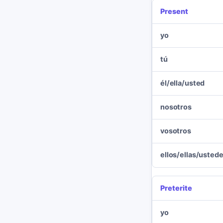
Present
yo
tú
él/ella/usted
nosotros
vosotros
ellos/ellas/usted
Preterite
yo