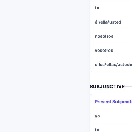
tú
él/ella/usted
nosotros
vosotros
ellos/ellas/usted
SUBJUNCTIVE
Present Subjunct
yo
tú