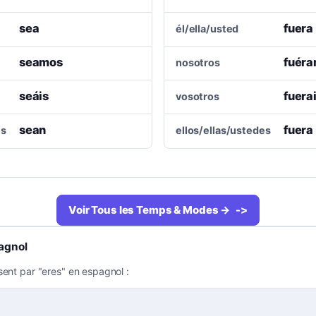
sea
fuera
él/ella/usted
seamos
fuér
nosotros
seáis
fuera
vosotros
sean
fuera
es
ellos/ellas/ustedes
Voir Tous les Temps & Modes →
agnol
sent par "eres" en espagnol :