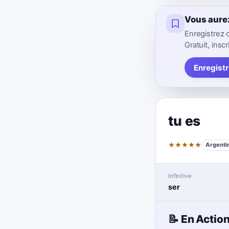
Vous aure
Enregistrez 
Gratuit, inscr
Enregistr
tu es
★
★
★
★
★
Argentin
Infinitive
ser
📝 En Actio