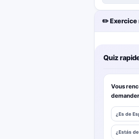
✏️ Exercice
Quiz rapide
Vous renc
demander 
¿Es de E
¿Estás d