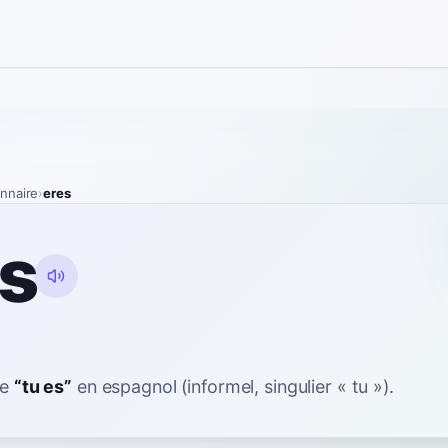
onnaire
›
eres
s
ie
“
tu es
”
en espagnol
(informel, singulier « tu »).