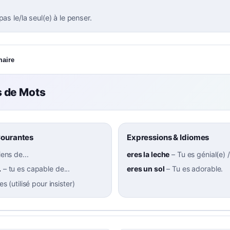
pas le/la seul(e) à le penser.
maire
 de Mots
Courantes
Expressions & Idiomes
iens de...
eres la leche
–
Tu es génial(e) /
.
–
tu es capable de...
eres un sol
–
Tu es adorable.
 es (utilisé pour insister)