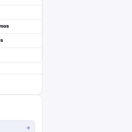
amos
is