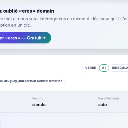
z oublié «eres» demain
ce mot et nous vous interrogerons au moment idéal pour qu''il s''a
iption en un clic.
er «eres» — Gratuit
A1
IRREGUL
VERBE
a, Uruguay, and parts of Central America
Gerund
Past Participle
siendo
sido
n