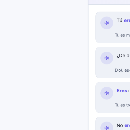
Tú
er
Tu es m
¿De 
D'où es
Eres
m
Tu es tr
No
er