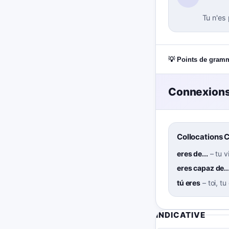
Tu n'es 
💡 Points de gram
Connexions
Collocations 
eres de...
–
tu v
eres capaz de..
tú eres
–
toi, tu
INDICATIVE