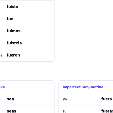
fuiste
fue
fuimos
fuisteis
fueron
es
ive
Imperfect Subjunctive
sea
fuera
yo
seas
fuera
tú