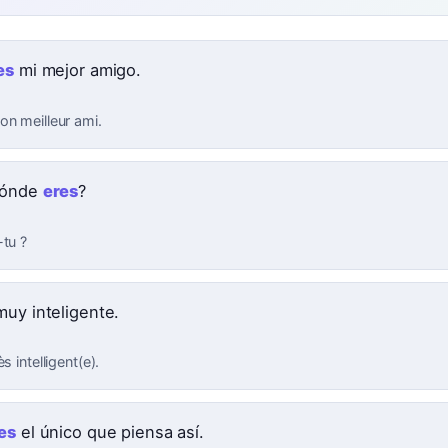
es
mi mejor amigo.
on meilleur ami.
dónde
eres
?
-tu ?
uy inteligente.
ès intelligent(e).
es
el único que piensa así.