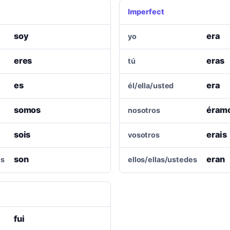
Imperfect
soy
era
yo
eres
eras
tú
es
era
él/ella/usted
somos
éram
nosotros
sois
erais
vosotros
son
eran
es
ellos/ellas/ustedes
fui