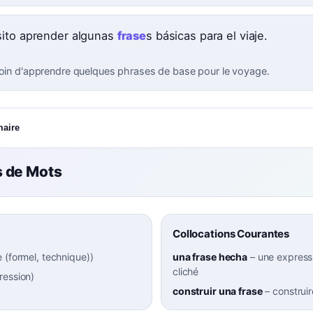
ito aprender algunas
frase
s básicas para el viaje.
soin d'apprendre quelques phrases de base pour le voyage.
maire
 de Mots
Collocations Courantes
 (formel, technique)
)
una frase hecha
–
une express
cliché
ression
)
construir una frase
–
construi