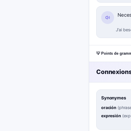
Neces
J'ai be
💡 Points de gram
Connexions
Synonymes
oración
(
phrase
expresión
(
exp