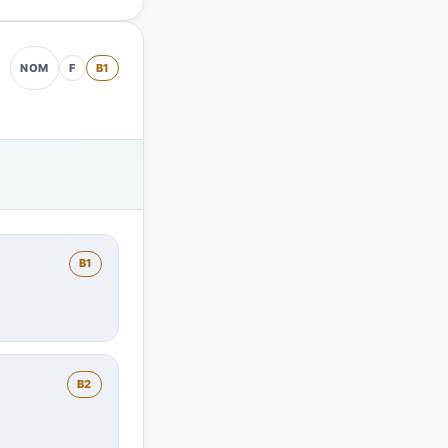
F
B1
NOM
B1
B2