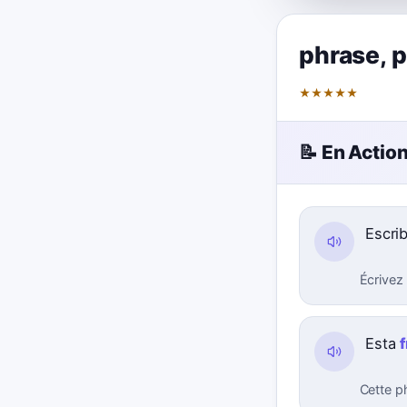
phrase
,
p
★
★
★
★
★
📝 En Actio
Escri
Écrivez
Esta
Cette p