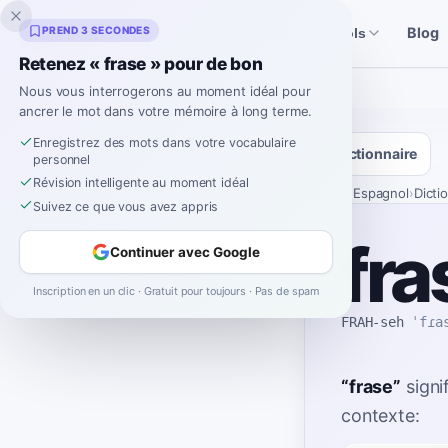
Inklingo
PREND 3 SECONDES
Blog
Histoires
Outils espagnols
Retenez « frase » pour de bon
Nous vous interrogerons au moment idéal pour
ancrer le mot dans votre mémoire à long terme.
Enregistrez des mots dans votre vocabulaire
Dictionnaire
personnel
Révision intelligente au moment idéal
Accueil
›
Espagnol
›
Dicti
Suivez ce que vous avez appris
fra
Continuer avec Google
Inscription en un clic · Gratuit pour toujours · Pas de spam
FRAH-seh
ˈfɾa
“
frase
”
signi
contexte: