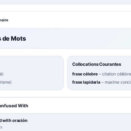
maire
 de Mots
Collocations Courantes
té
)
frase célebre
–
citation célèbre
risme
)
frase lapidaria
–
maxime concis
onfused With
 with oración
ts