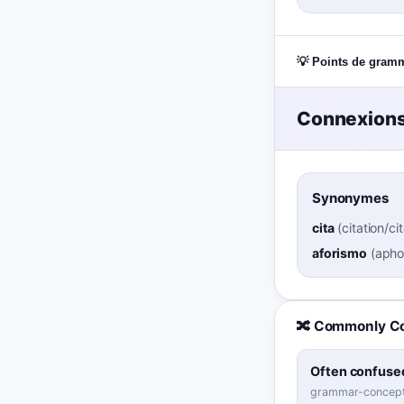
💡 Points de gram
Connexions
Synonymes
cita
(
citation/ci
aforismo
(
apho
🔀 Commonly C
Often confused
grammar-concep