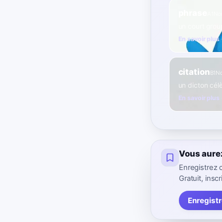
phrase
A1
No
un court gro
En savoir plus
citation
B1
N
un dicton cél
En savoir plus
Vous aure
Enregistrez 
Gratuit, inscr
Enregistr