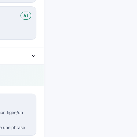
A1
ion figée/un
re une phrase