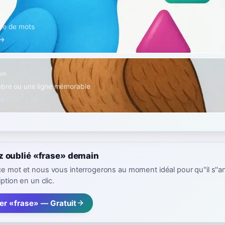
m
upe de mots
 →
om
èbre ou une ligne mémorable
 →
z oublié «frase» demain
ce mot et nous vous interrogerons au moment idéal pour qu''il s''a
iption en un clic.
er «frase» — Gratuit