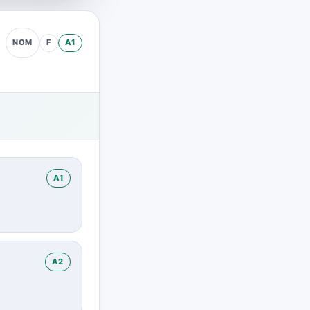
F
A1
NOM
A1
A2