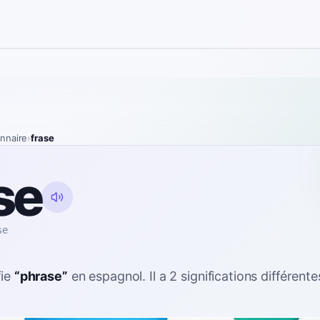
onnaire
›
frase
se
se
fie
“
phrase
”
en espagnol
. Il a 2 significations différente