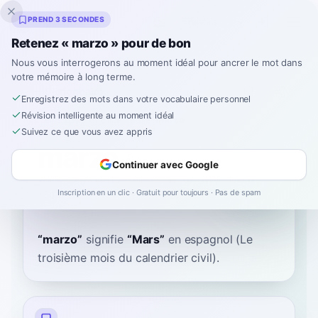
Inklingo
PREND 3 SECONDES
Retenez « marzo » pour de bon
Nous vous interrogerons au moment idéal pour ancrer le mot dans
votre mémoire à long terme.
Dictionnaire
Enregistrez des mots dans votre vocabulaire personnel
Révision intelligente au moment idéal
Accueil
›
Espagnol
›
Dictionnaire
›
marzo
Suivez ce que vous avez appris
marzo
Continuer avec Google
/MAR-soh/ (Latin America) or /MAR-thoh/
Inscription en un clic · Gratuit pour toujours · Pas de spam
(Spain)
/ˈmaɾso/ (LA) | /ˈmaɾθo/ (ES)
“
marzo
”
signifie
“
Mars
”
en espagnol
(Le
troisième mois du calendrier civil).