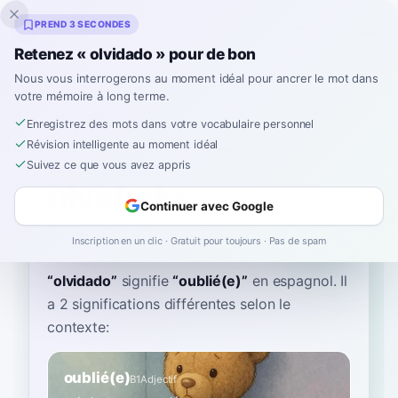
Inklingo
PREND 3 SECONDES
Retenez « olvidado » pour de bon
Nous vous interrogerons au moment idéal pour ancrer le mot dans
votre mémoire à long terme.
Dictionnaire
Enregistrez des mots dans votre vocabulaire personnel
Révision intelligente au moment idéal
Accueil
›
Espagnol
›
Dictionnaire
›
olvidado
Suivez ce que vous avez appris
olvidado
Continuer avec Google
ohl-vee-THAH-doh
ol.βiˈða.ðo
Inscription en un clic · Gratuit pour toujours · Pas de spam
“
olvidado
”
signifie
“
oublié(e)
”
en espagnol
. Il
a 2 significations différentes selon le
contexte:
oublié(e)
B1
Adjectif