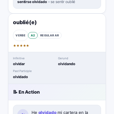
sentirse olvidado
–
se sentir oublié
oublié(e)
A2
REGULAR
AR
VERBE
★
★
★
★
★
Infinitive
Gerund
olvidar
olvidando
Past Participle
olvidado
📝 En Action
He
olvidado
mi cartera en la