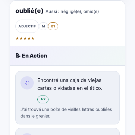
oublié(e)
Aussi :
négligé(e)
,
omis(e)
M
B1
ADJECTIF
★
★
★
★
★
📝 En Action
Encontré una caja de viejas
cartas olvidadas en el ático.
A2
J'ai trouvé une boîte de vieilles lettres oubliées
dans le grenier.