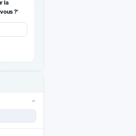
r la
vous ?'