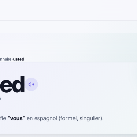
onnaire
›
usted
ted
ð
fie
“
vous
”
en espagnol
(formel, singulier).