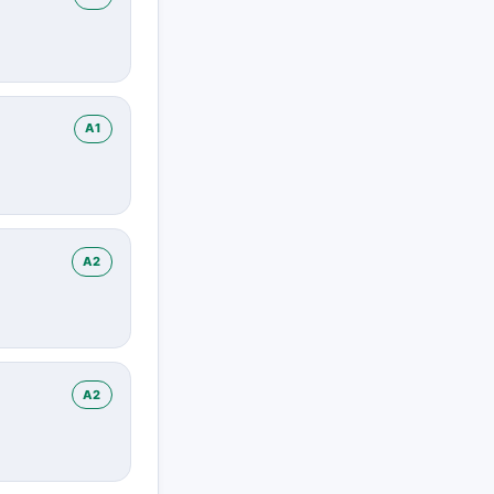
A1
A2
A2