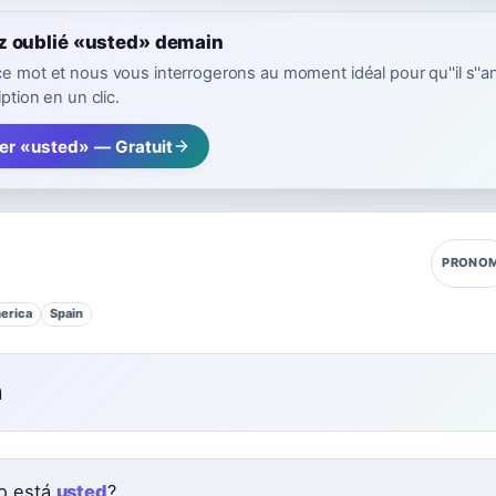
z oublié «usted» demain
ce mot et nous vous interrogerons au moment idéal pour qu''il s''a
iption en un clic.
rer «usted» — Gratuit
PRONO
erica
Spain
n
o está
usted
?