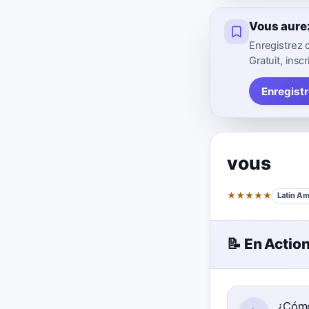
Vous aure
Enregistrez 
Gratuit, inscr
Enregist
vous
★
★
★
★
★
Latin Am
📝 En Actio
¿Cóm