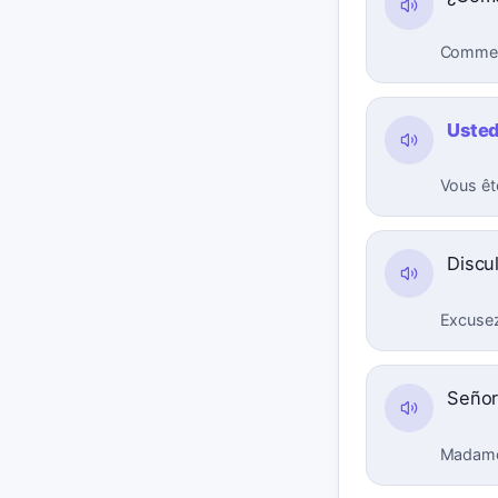
Comment
Uste
Vous êt
Discu
Excusez
Señor
Madame,