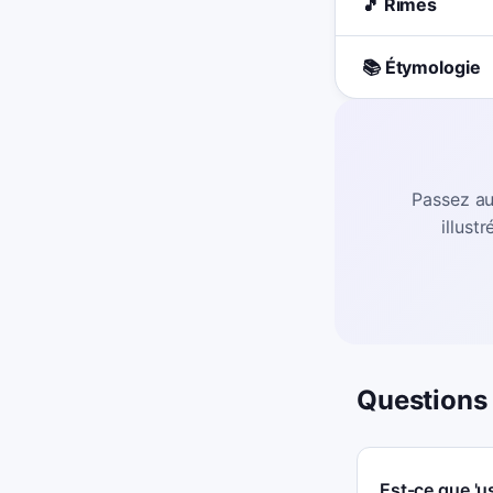
🎵 Rimes
📚 Étymologie
Passez au
illust
Questions
Est-ce que '