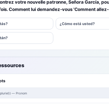
ntrez votre nouvelle patronne, Señora García, pou
fois. Comment lui demandez-vous 'Comment allez-
tás?
¿Cómo está usted?
tán?
ressources
ots
pluriel)
)
—
Pronom