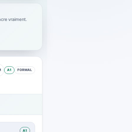
ncre vraiment.
A1
FORMAL
M
A1