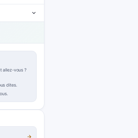
 allez-vous ?
s dites.
ous.