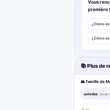
Vous renco
première 
¿Cómo es
¿Cómo es
📚 Plus de 
👥 Famille de M
ustedes
(
vous (