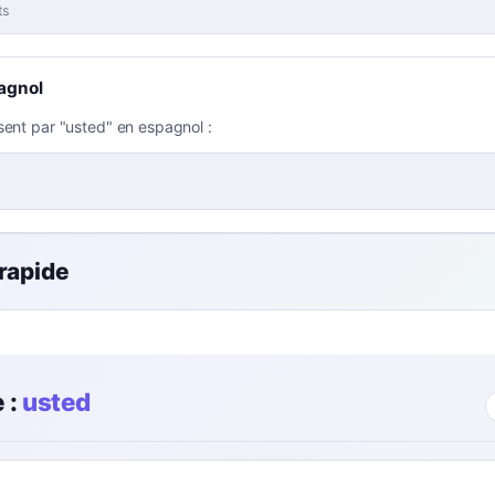
ts
agnol
sent par "usted" en espagnol :
 rapide
 :
usted