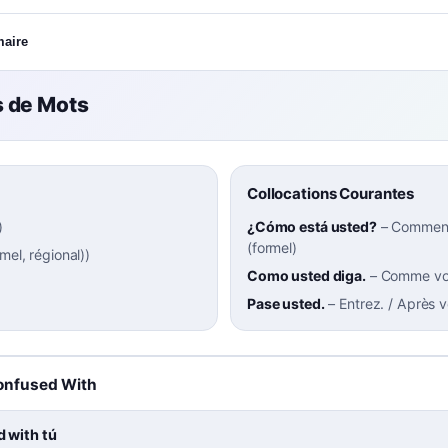
maire
 de Mots
Collocations Courantes
)
¿Cómo está usted?
–
Comment
(formel)
mel, régional)
)
Como usted diga.
–
Comme vou
Pase usted.
–
Entrez. / Après v
onfused With
 with tú