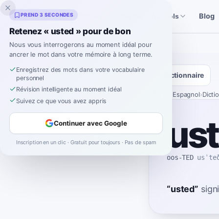
Inklingo
PREND 3 SECONDES
Blog
Histoires
Outils espagnols
Retenez « usted » pour de bon
Nous vous interrogerons au moment idéal pour
ancrer le mot dans votre mémoire à long terme.
Enregistrez des mots dans votre vocabulaire
Dictionnaire
personnel
Révision intelligente au moment idéal
Accueil
›
Espagnol
›
Dicti
Suivez ce que vous avez appris
us
Continuer avec Google
Inscription en un clic · Gratuit pour toujours · Pas de spam
oos-TED
usˈte
“
usted
”
signi