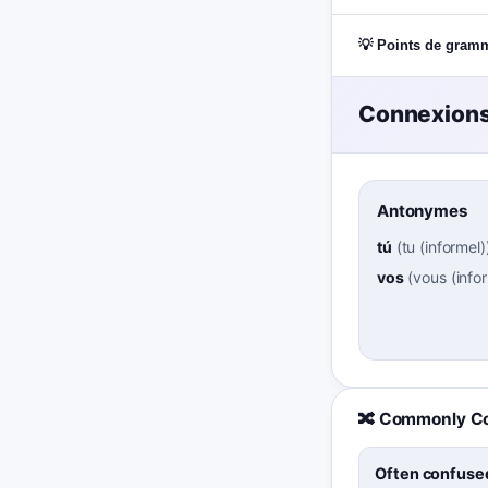
💡 Points de gram
Connexions
Antonymes
tú
(
tu (informel)
vos
(
vous (infor
🔀 Commonly C
Often confused