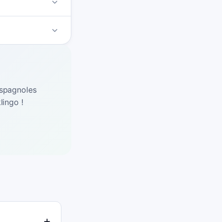
espagnoles
lingo !