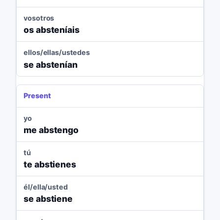
vosotros
os absteníais
ellos/ellas/ustedes
se abstenían
Present
yo
me abstengo
tú
te abstienes
él/ella/usted
se abstiene