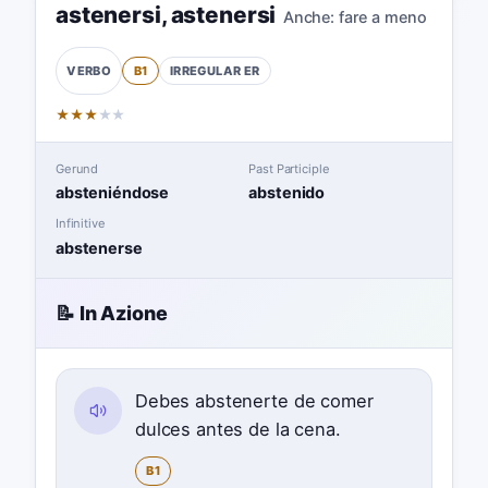
astenersi
,
astenersi
Anche:
fare a meno
B1
IRREGULAR
ER
VERBO
★
★
★
★
★
Gerund
Past Participle
absteniéndose
abstenido
Infinitive
abstenerse
📝 In Azione
Debes abstenerte de comer
dulces antes de la cena.
B1