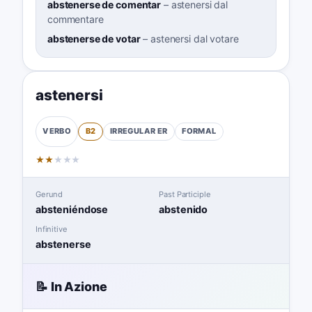
abstenerse de comentar
–
astenersi dal
commentare
abstenerse de votar
–
astenersi dal votare
astenersi
B2
IRREGULAR
ER
FORMAL
VERBO
★
★
★
★
★
Gerund
Past Participle
absteniéndose
abstenido
Infinitive
abstenerse
📝 In Azione