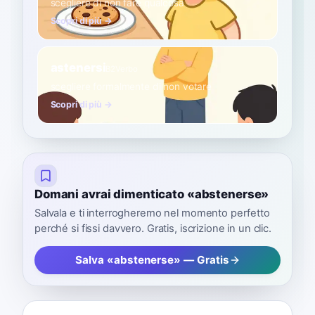
scegliere di non fare qualcosa
Scopri di più →
astenersi
B2
Verbo
scegliere formalmente di non votare
Scopri di più →
Domani avrai dimenticato «abstenerse»
Salvala e ti interrogheremo nel momento perfetto
perché si fissi davvero. Gratis, iscrizione in un clic.
Salva «abstenerse» — Gratis