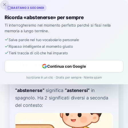
Inklingo
BASTANO 3 SECONDI
Ricorda «abstenerse» per sempre
Ti interrogheremo nel momento perfetto perché si fissi nella
memoria a lungo termine.
Dizionario
Salva parole nel tuo vocabolario personale
Ripasso intelligente al momento giusto
Home
›
Spagnolo
›
Dizionario
›
abstenerse
Tieni traccia di ciò che hai imparato
abstenerse
Continua con Google
abs-teh-NEHR-seh
absteˈneɾse
Iscrizione in un clic · Gratis per sempre · Niente spam
“
abstenerse
”
significa
“
astenersi
”
in
spagnolo
. Ha 2 significati diversi a seconda
del contesto:
astenersi
B1
Verbo