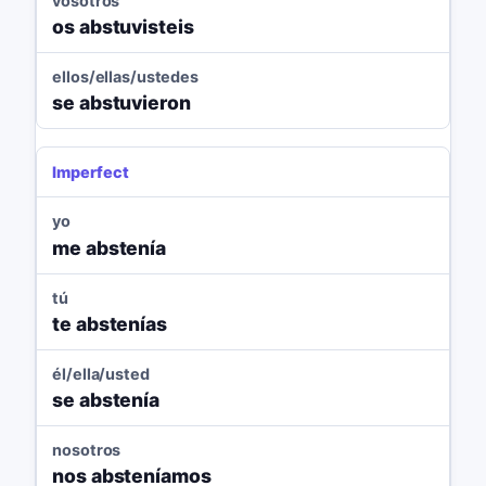
vosotros
os abstuvisteis
ellos/ellas/ustedes
se abstuvieron
Imperfect
yo
me abstenía
tú
te abstenías
él/ella/usted
se abstenía
nosotros
nos absteníamos