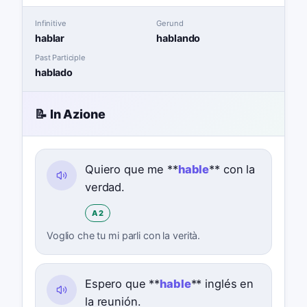
Infinitive
Gerund
hablar
hablando
Past Participle
hablado
📝 In Azione
Quiero que me **
hable
** con la
verdad.
A2
Voglio che tu mi parli con la verità.
Espero que **
hable
** inglés en
la reunión.