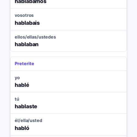
hablábamos
vosotros
hablabais
ellos/ellas/ustedes
hablaban
Preterite
yo
hablé
tú
hablaste
él/ella/usted
habló