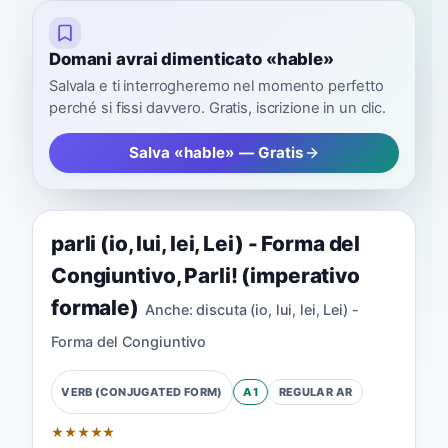
Domani avrai dimenticato «hable»
Salvala e ti interrogheremo nel momento perfetto
perché si fissi davvero. Gratis, iscrizione in un clic.
Salva «hable» — Gratis
parli (io, lui, lei, Lei) - Forma del
Congiuntivo
,
Parli! (imperativo
formale)
Anche:
discuta (io, lui, lei, Lei) -
Forma del Congiuntivo
A1
REGULAR
AR
VERB (CONJUGATED FORM)
★
★
★
★
★