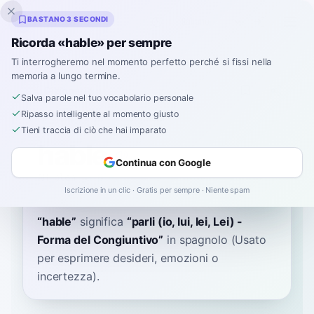
Inklingo
BASTANO 3 SECONDI
Ricorda «hable» per sempre
Ti interrogheremo nel momento perfetto perché si fissi nella
memoria a lungo termine.
Dizionario
Salva parole nel tuo vocabolario personale
Ripasso intelligente al momento giusto
Home
›
Spagnolo
›
Dizionario
›
hable
Tieni traccia di ciò che hai imparato
hable
Continua con Google
AH-bleh
ˈa.βle
Iscrizione in un clic · Gratis per sempre · Niente spam
“
hable
”
significa
“
parli (io, lui, lei, Lei) -
Forma del Congiuntivo
”
in spagnolo
(Usato
per esprimere desideri, emozioni o
incertezza).