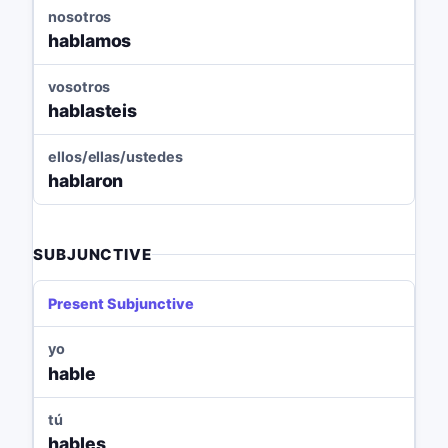
nosotros
hablamos
vosotros
hablasteis
ellos/ellas/ustedes
hablaron
SUBJUNCTIVE
Present Subjunctive
yo
hable
tú
hables