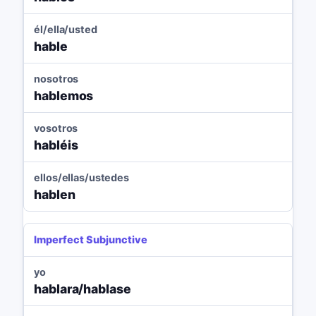
él/ella/usted
hable
nosotros
hablemos
vosotros
habléis
ellos/ellas/ustedes
hablen
Imperfect Subjunctive
yo
hablara/hablase