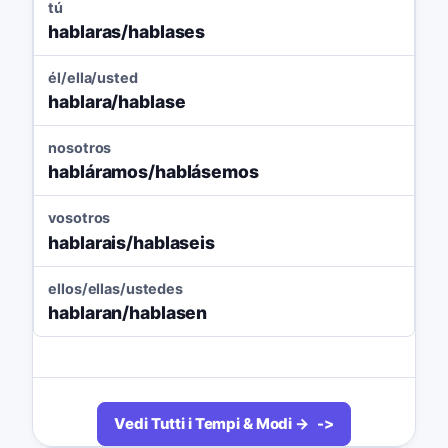
tú
hablaras/hablases
él/ella/usted
hablara/hablase
nosotros
habláramos/hablásemos
vosotros
hablarais/hablaseis
ellos/ellas/ustedes
hablaran/hablasen
Vedi Tutti i Tempi & Modi →