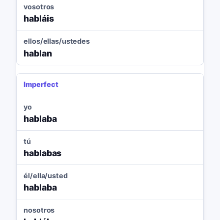
vosotros
habláis
ellos/ellas/ustedes
hablan
Imperfect
yo
hablaba
tú
hablabas
él/ella/usted
hablaba
nosotros