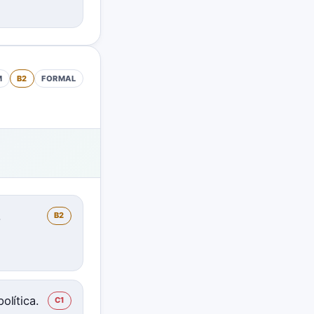
M
B2
FORMAL
.
B2
olítica.
C1