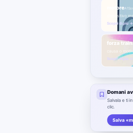
motore
A1
So
dispositivo m
Scopri di più →
forza trai
causa o motiv
Scopri di più →
Domani av
Salvala e ti 
clic.
Salva «m