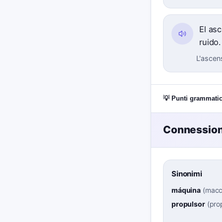
El as
ruido.
L'ascen
💡 Punti grammatic
Connessioni
Sinonimi
máquina
(
macc
propulsor
(
pro