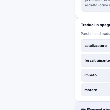
astratto (come 
Traduci in spag
Parole che si tra
catalizzatore
forza trainante
impeto
motore
✏️ Esercizio