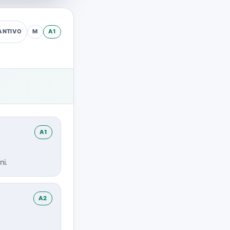
M
A1
ANTIVO
A1
ni.
A2