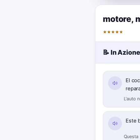
motore
,
★
★
★
★
★
📝 In Azion
El co
repar
L'auto n
Este 
Questa 