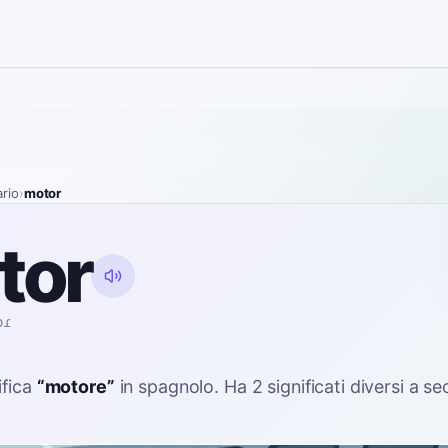
ario
›
motor
tor
oɾ
ifica
“
motore
”
in spagnolo
. Ha 2 significati diversi a s