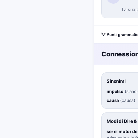
La sua p
💡 Punti grammatic
Connessioni
Sinonimi
impulso
(
slanci
causa
(
causa
)
Modi di Dire &
ser el motor de
principale o la 