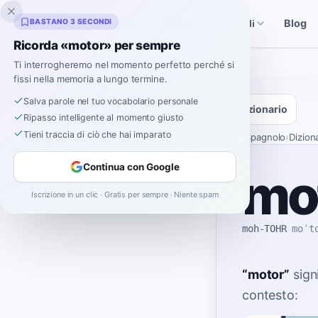
Inklingo
BASTANO 3 SECONDI
Blog
Storie
Strumenti Spagnoli
Ricorda «motor» per sempre
Ti interrogheremo nel momento perfetto perché si
fissi nella memoria a lungo termine.
Salva parole nel tuo vocabolario personale
Dizionario
Ripasso intelligente al momento giusto
Tieni traccia di ciò che hai imparato
Home
›
Spagnolo
›
Dizion
Continua con Google
mo
Iscrizione in un clic · Gratis per sempre · Niente spam
moh-TOHR
moˈt
“
motor
”
sign
contesto: