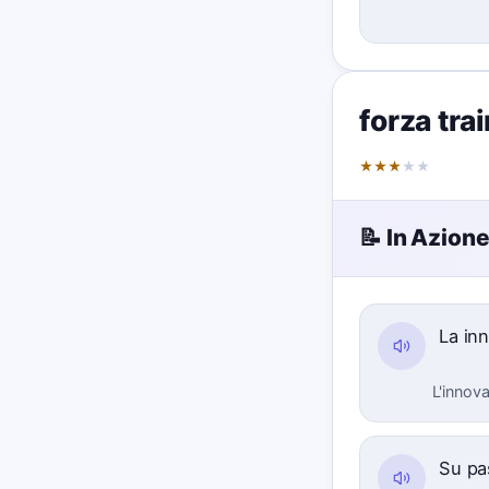
forza tra
★
★
★
★
★
📝 In Azion
La in
L'innov
Su pas