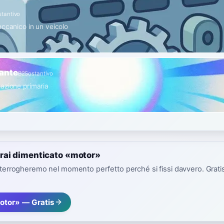
stantivo
eccanico in un veicolo
nante
B2
Sostantivo
azione primaria
rai dimenticato «motor»
interrogheremo nel momento perfetto perché si fissi davvero. Gratis,
otor» — Gratis