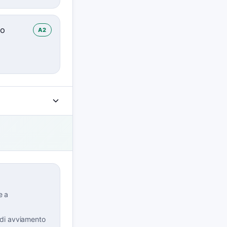
co
A2
e a
 di avviamento