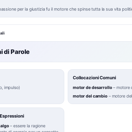
assione per la giustizia fu il motore che spinse tutta la sua vita politi
ali
 di Parole
Collocazioni Comuni
o, impulso
)
motor de desarrollo
–
motore d
motor del cambio
–
motore de
 Espressioni
 algo
–
essere la ragione
fonte di energia per un concetto