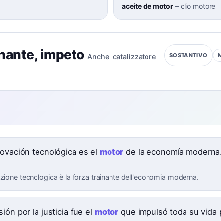
aceite de motor
–
olio motore
inante
,
impeto
SOSTANTIVO
Anche:
catalizzatore
e
novación tecnológica es el
motor
de la economía moderna
azione tecnologica è la forza trainante dell'economia moderna.
ión por la justicia fue el
motor
que impulsó toda su vida p