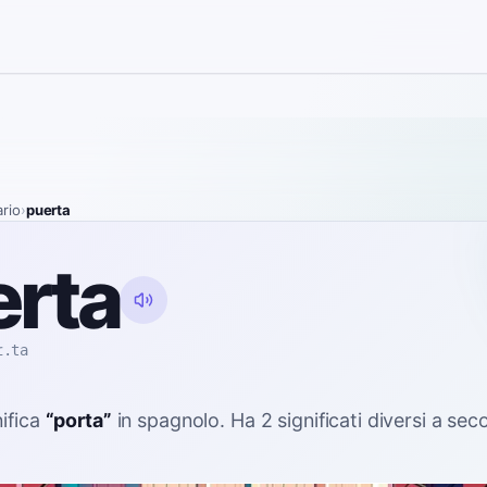
ario
›
puerta
erta
ɾ.ta
ifica
“
porta
”
in spagnolo
. Ha 2 significati diversi a se