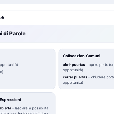
ali
 di Parole
Collocazioni Comuni
pportunità
)
abrir puertas
–
aprire porte (c
opportunità)
so
)
cerrar puertas
–
chiudere port
opportunità)
 Espressioni
abierta
–
lasciare la possibilità
ndere una decisione definitiva