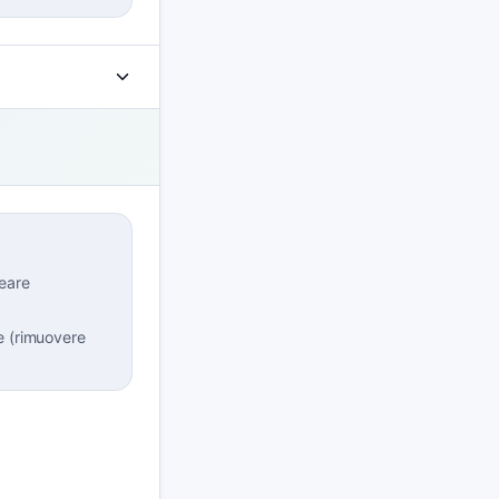
reare
e (rimuovere