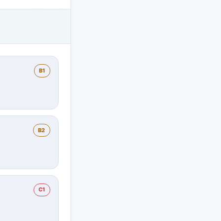
B1
B2
C1