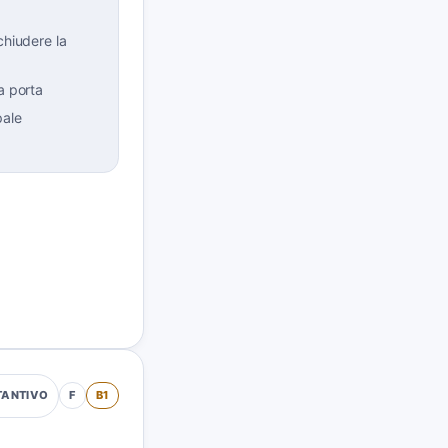
chiudere la
a porta
pale
F
B1
TANTIVO