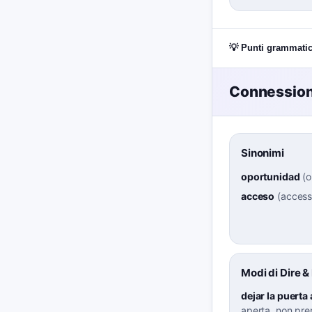
💡 Punti grammatic
Connessioni
Sinonimi
oportunidad
(
o
acceso
(
acces
Modi di Dire &
dejar la puerta 
aperta, non pre