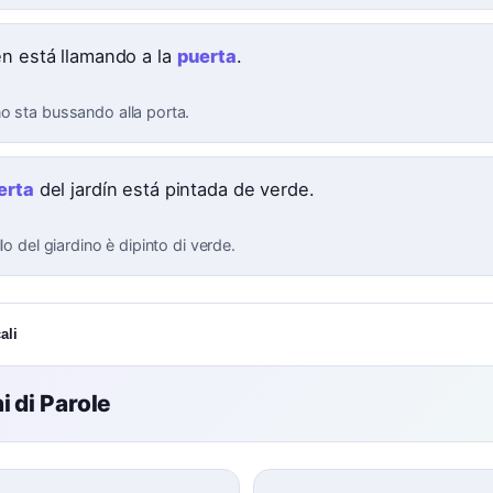
en está llamando a la
puerta
.
o sta bussando alla porta.
erta
del jardín está pintada de verde.
llo del giardino è dipinto di verde.
ali
 di Parole