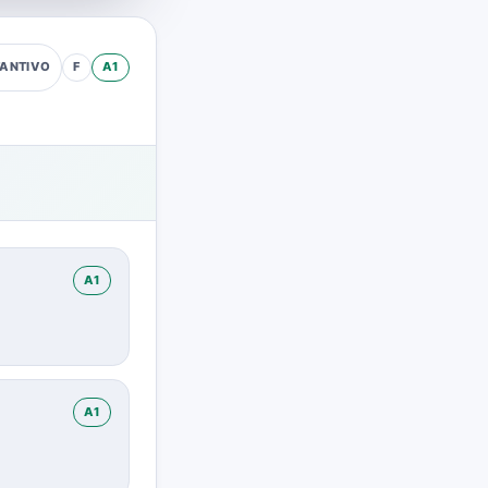
F
A1
ANTIVO
A1
A1