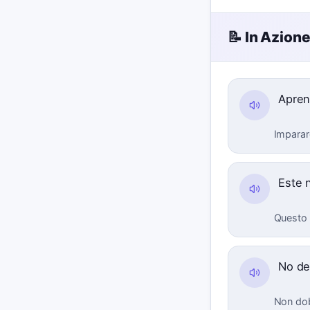
📝 In Azion
Apren
Imparar
Este 
Questo 
No de
Non dob