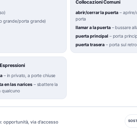
Collocazioni Comuni
so
)
abrir/cerrar la puerta
–
aprire/
porta
lo grande/porta grande
)
llamar a la puerta
–
bussare all
puerta principal
–
porta princi
puerta trasera
–
porta sul retro
 Espressioni
da
–
in privato, a porte chiuse
ta en las narices
–
sbattere la
 a qualcuno
SOS
:
opportunità
,
via d'accesso