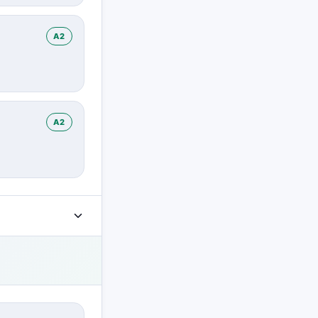
A2
A2