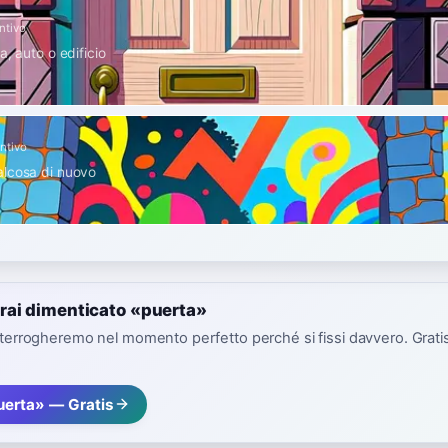
ntivo
a, auto o edificio
ntivo
alcosa di nuovo
rai dimenticato «puerta»
interrogheremo nel momento perfetto perché si fissi davvero. Gratis,
uerta» — Gratis