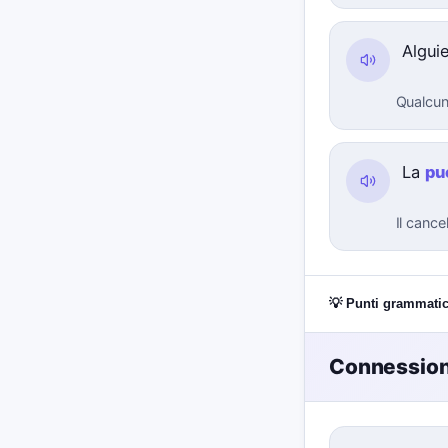
Algui
Qualcun
La
pu
Il cance
💡 Punti grammatic
Connessioni