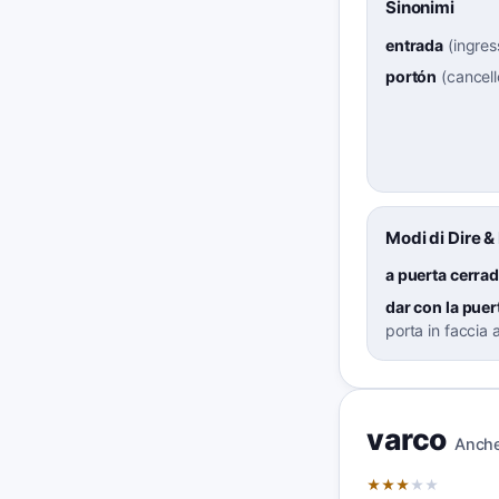
Sinonimi
entrada
(
ingres
portón
(
cancel
Modi di Dire &
a puerta cerra
dar con la puer
porta in faccia
varco
Anche
★
★
★
★
★