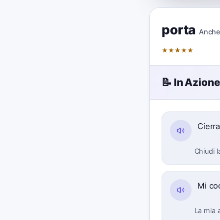
porta
Anche
★
★
★
★
★
📝 In Azion
Cierra
Chiudi l
Mi co
La mia 