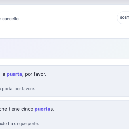
SOST
:
cancello
e
 la
puerta
, por favor.
a porta, per favore.
che tiene cinco
puerta
s.
auto ha cinque porte.