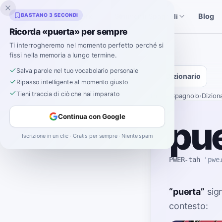
Inklingo
BASTANO 3 SECONDI
Blog
Storie
Strumenti Spagnoli
Ricorda «puerta» per sempre
Ti interrogheremo nel momento perfetto perché si
fissi nella memoria a lungo termine.
Salva parole nel tuo vocabolario personale
Dizionario
Ripasso intelligente al momento giusto
Tieni traccia di ciò che hai imparato
Home
›
Spagnolo
›
Dizion
Continua con Google
pu
Iscrizione in un clic · Gratis per sempre · Niente spam
PWER-tah
'pwe
“
puerta
”
sign
contesto: