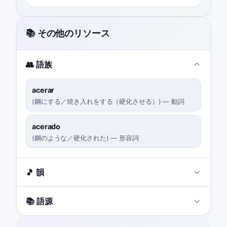
📚 その他のリソース
👥 語族
acerar
(
鋼にする／焼き入れをする（硬化させる）
)
—
動詞
acerado
(
鋼のような／硬化された
)
—
形容詞
🎵 韻
📚 語源