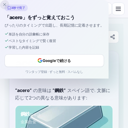
Inklingo
3秒で完了
「acero」をずっと覚えておこう
ぴったりのタイミングで出題し、長期記憶に定着させます。
単語を自分の語彙帳に保存
辞書
ベストなタイミングで賢く復習
学習した内容を記録
ホーム
›
スペイン語
›
辞書
›
acero
acero
Googleで続ける
ワンタップ登録 · ずっと無料 · スパムなし
ah-SEH-roh
aˈθeɾo
“
acero
”
の意味は
“
鋼鉄
”
スペイン語で
. 文脈に
応じて2つの異なる意味があります:
鋼鉄
B1
名詞
金属合金