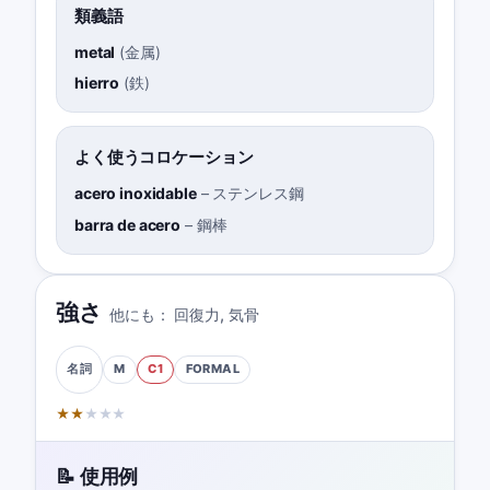
類義語
metal
(
金属
)
hierro
(
鉄
)
よく使うコロケーション
acero inoxidable
–
ステンレス鋼
barra de acero
–
鋼棒
強さ
他にも：
回復力
,
気骨
M
C1
FORMAL
名詞
★
★
★
★
★
📝 使用例