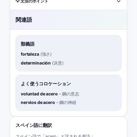
💡 文法のポイント
関連語
類義語
fortaleza
(
強さ
)
determinación
(
決意
)
よく使うコロケーション
voluntad de acero
–
鋼の意志
nervios de acero
–
鋼の神経
スペイン語に翻訳
スペイン語で「acero」と訳される単語：