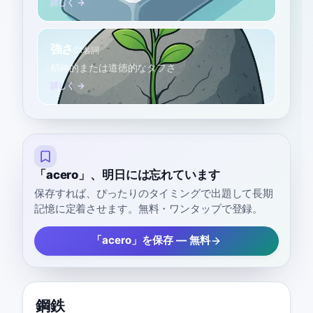
詳しく →
強さ
C1
名詞
精神的または道徳的なタフさ
詳しく →
「acero」、明日には忘れています
保存すれば、ぴったりのタイミングで出題して長期
記憶に定着させます。無料・ワンタップで登録。
「acero」を保存 — 無料
鋼鉄