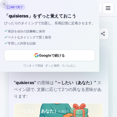
Inklingo
3秒で完了
「quisieras」をずっと覚えておこう
ぴったりのタイミングで出題し、長期記憶に定着させます。
単語を自分の語彙帳に保存
辞書
ベストなタイミングで賢く復習
学習した内容を記録
ホーム
›
スペイン語
›
辞書
›
quisieras
quisieras
Googleで続ける
ワンタップ登録 · ずっと無料 · スパムなし
ki-SEE-eh-ras
kiˈsie̯ɾas
“
quisieras
”
の意味は
“
～したい（あなた）
”
ス
ペイン語で
. 文脈に応じて2つの異なる意味があ
ります:
～したい（あなた）
A2
動詞