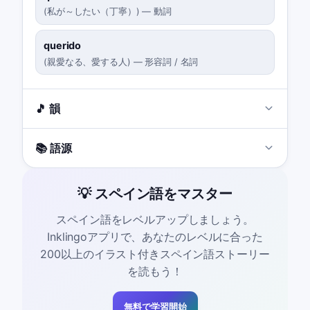
(
私が～したい（丁寧）
)
—
動詞
querido
(
親愛なる、愛する人
)
—
形容詞 / 名詞
🎵 韻
📚 語源
💡 スペイン語をマスター
スペイン語をレベルアップしましょう。
Inklingoアプリで、あなたのレベルに合った
200以上のイラスト付きスペイン語ストーリー
を読もう！
無料で学習開始