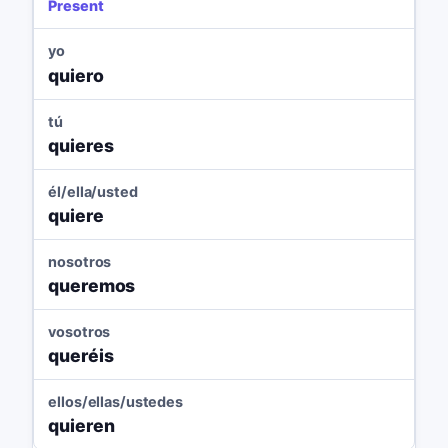
Present
yo
quiero
tú
quieres
él/ella/usted
quiere
nosotros
queremos
vosotros
queréis
ellos/ellas/ustedes
quieren