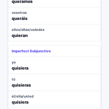
queramos
vosotros
queráis
ellos/ellas/ustedes
quieran
Imperfect Subjunctive
yo
quisiera
tú
quisieras
él/ella/usted
quisiera