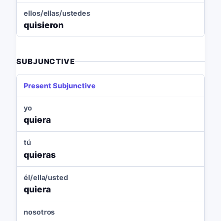
ellos/ellas/ustedes
quisieron
SUBJUNCTIVE
Present Subjunctive
yo
quiera
tú
quieras
él/ella/usted
quiera
nosotros