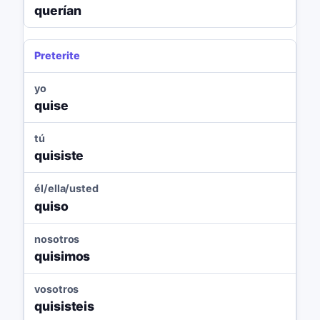
querían
Preterite
yo
quise
tú
quisiste
él/ella/usted
quiso
nosotros
quisimos
vosotros
quisisteis