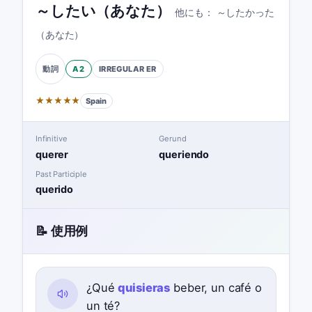
～したい（あなた）
他にも：
～したかった
（あなた）
A2
IRREGULAR
ER
動詞
★
★
★
★
★
Spain
Infinitive
Gerund
querer
queriendo
Past Participle
querido
📝 使用例
¿Qué
quisieras
beber, un café o
un té?