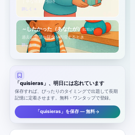
丁寧な依頼や招待
詳しく →
～したかった（あなたが）
B2
動詞
過去の願望や疑念を表現するとき
詳しく →
「quisieras」、明日には忘れています
保存すれば、ぴったりのタイミングで出題して長期
記憶に定着させます。無料・ワンタップで登録。
「quisieras」を保存 — 無料