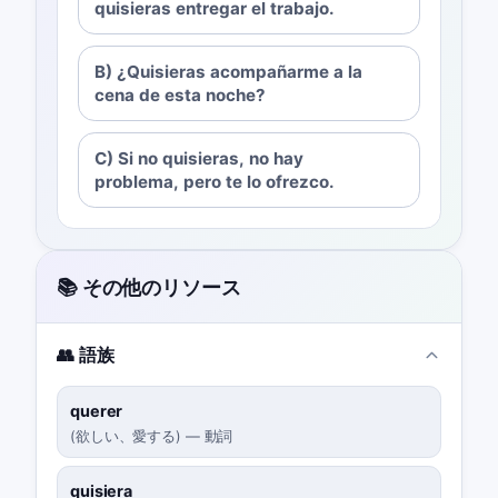
quisieras entregar el trabajo.
B) ¿Quisieras acompañarme a la
cena de esta noche?
C) Si no quisieras, no hay
problema, pero te lo ofrezco.
📚 その他のリソース
👥 語族
querer
(
欲しい、愛する
)
—
動詞
quisiera