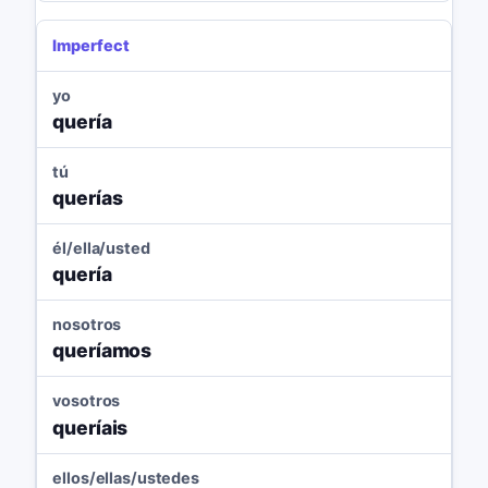
Imperfect
yo
quería
tú
querías
él/ella/usted
quería
nosotros
queríamos
vosotros
queríais
ellos/ellas/ustedes