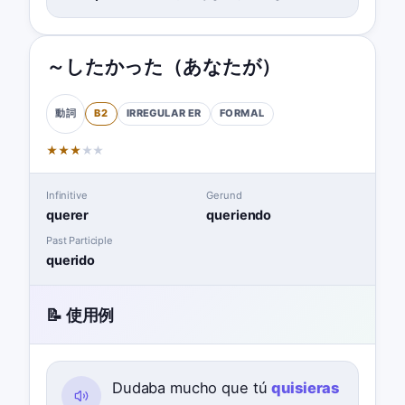
～したかった（あなたが）
B2
IRREGULAR
ER
FORMAL
動詞
★
★
★
★
★
Infinitive
Gerund
querer
queriendo
Past Participle
querido
📝 使用例
Dudaba mucho que tú
quisieras