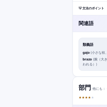
💡 文法のポイント
関連語
類義語
gajo
(
小さな枝
brazo
(
腕（大
われる）
)
部門
他にも：
★
★
★
★
★