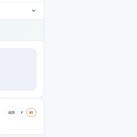
F
B1
名詞