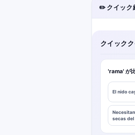
✏️ クイッ
クイックク
'rama
El nido ca
Necesitam
secas del 