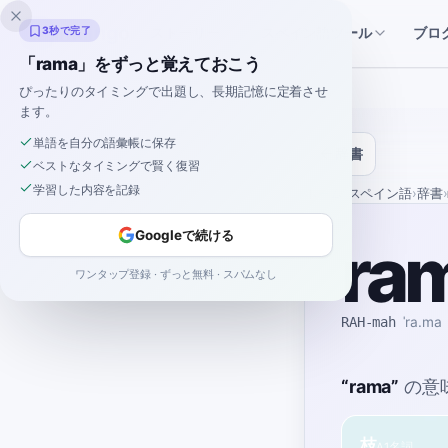
Inklingo
ストーリー
スペイン語ツール
3秒で完了
ブロ
「rama」をずっと覚えておこう
ぴったりのタイミングで出題し、長期記憶に定着させ
ます。
単語を自分の語彙帳に保存
辞書
ベストなタイミングで賢く復習
学習した内容を記録
ホーム
›
スペイン語
›
辞書
›
Googleで続ける
ra
ワンタップ登録 · ずっと無料 · スパムなし
RAH-mah
ˈra.ma
“
rama
”
の意
枝
A1
名詞