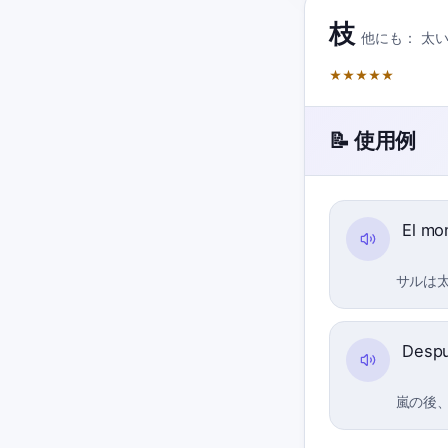
枝
他にも：
太
★
★
★
★
★
📝 使用例
El mo
サルは
Despu
嵐の後