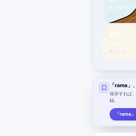
木や低木の一
詳しく →
部門
B1
名詞
（組織、家族
詳しく →
「rama
保存すれば
録。
「rama