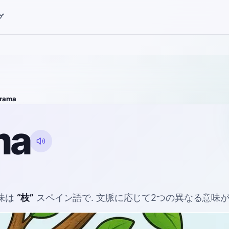
グ
rama
ma
味は
“
枝
”
スペイン語で
. 文脈に応じて2つの異なる意味が