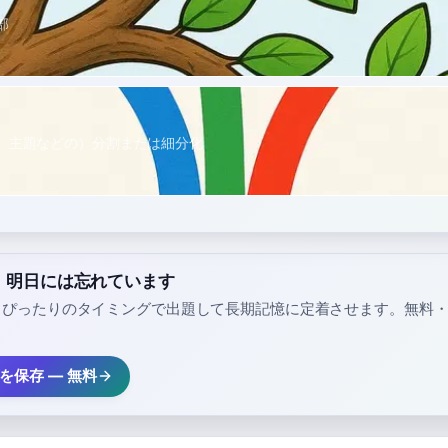
部
、主題などの）分割または細分化
」、明日には忘れています
、ぴったりのタイミングで出題して長期記憶に定着させます。無料
」を保存 — 無料