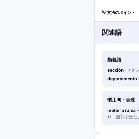
💡 文法のポイント
関連語
類義語
sección
(
セク
departamento
慣用句・表現
meter la rama
り一般的ではな