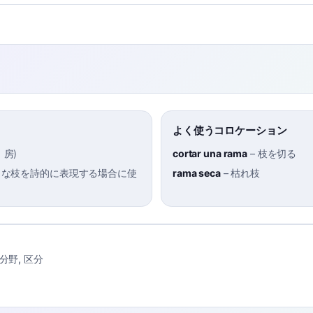
よく使うコロケーション
、房
)
cortar una rama
–
枝を切る
きな枝を詩的に表現する場合に使
rama seca
–
枯れ枝
分野
,
区分