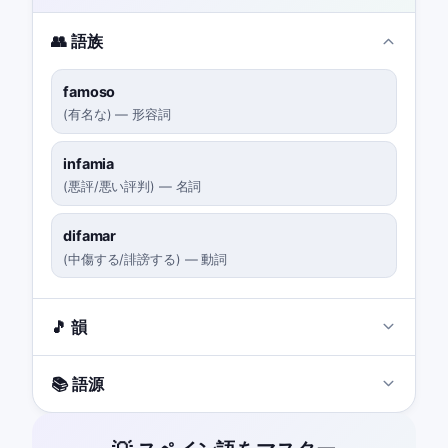
👥 語族
famoso
(
有名な
)
—
形容詞
infamia
(
悪評/悪い評判
)
—
名詞
difamar
(
中傷する/誹謗する
)
—
動詞
🎵 韻
📚 語源