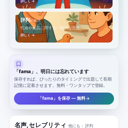
詳しく →
評判
B1
名詞
性格や品質に関する一般的な意見
詳しく →
「fama」、明日には忘れています
保存すれば、ぴったりのタイミングで出題して長期
記憶に定着させます。無料・ワンタップで登録。
「fama」を保存 — 無料
名声
,
セレブリティ
他にも：
評判