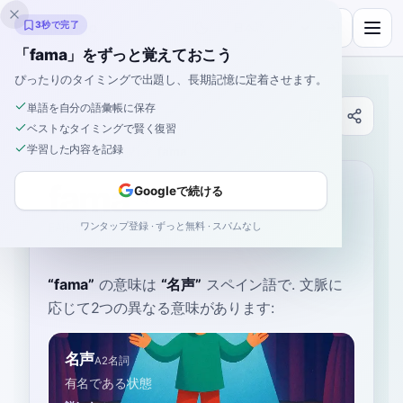
Inklingo
3秒で完了
「fama」をずっと覚えておこう
ぴったりのタイミングで出題し、長期記憶に定着させます。
単語を自分の語彙帳に保存
辞書
ベストなタイミングで賢く復習
学習した内容を記録
ホーム
›
スペイン語
›
辞書
›
fama
fama
Googleで続ける
ワンタップ登録 · ずっと無料 · スパムなし
FAH-mah
ˈfa.ma
“
fama
”
の意味は
“
名声
”
スペイン語で
. 文脈に
応じて2つの異なる意味があります:
名声
A2
名詞
有名である状態