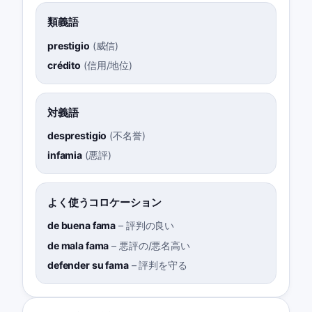
類義語
prestigio
(
威信
)
crédito
(
信用/地位
)
対義語
desprestigio
(
不名誉
)
infamia
(
悪評
)
よく使うコロケーション
de buena fama
–
評判の良い
de mala fama
–
悪評の/悪名高い
defender su fama
–
評判を守る