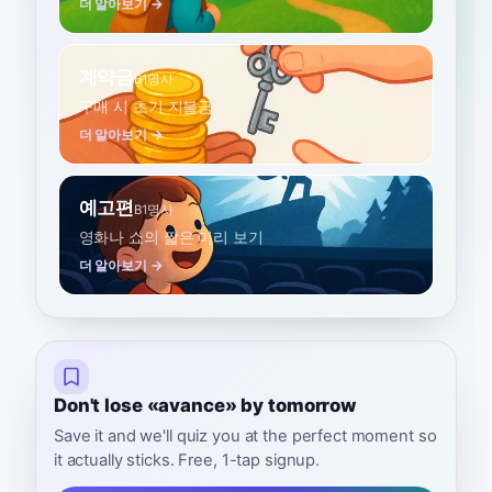
더 알아보기 →
계약금
B1
명사
구매 시 초기 지불금
더 알아보기 →
예고편
B1
명사
영화나 쇼의 짧은 미리 보기
더 알아보기 →
Don't lose «avance» by tomorrow
Save it and we'll quiz you at the perfect moment so
it actually sticks. Free, 1-tap signup.