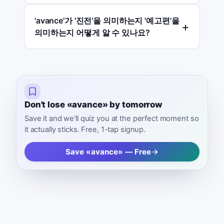
'avance'가 '진전'을 의미하는지 '예고편'을
의미하는지 어떻게 알 수 있나요?
Don't lose «avance» by tomorrow
Save it and we'll quiz you at the perfect moment so
it actually sticks. Free, 1-tap signup.
Save «avance» — Free