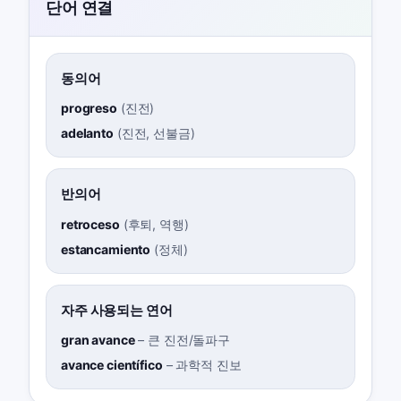
단어 연결
동의어
progreso
(
진전
)
adelanto
(
진전, 선불금
)
반의어
retroceso
(
후퇴, 역행
)
estancamiento
(
정체
)
자주 사용되는 연어
gran avance
–
큰 진전/돌파구
avance científico
–
과학적 진보