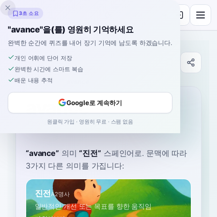
잉클링고
3초 소요
"avance"을(를) 영원히 기억하세요
완벽한 순간에 퀴즈를 내어 장기 기억에 남도록 하겠습니다.
개인 어휘에 단어 저장
사전
완벽한 시간에 스마트 복습
배운 내용 추적
홈
›
스페인어
›
사전
›
avance
avance
Google로 계속하기
원클릭 가입 · 영원히 무료 · 스팸 없음
ah-VAHN-say
aˈβanse
“
avance
”
의미
“
진전
”
스페인어로
. 문맥에 따라
3가지 다른 의미를 가집니다:
진전
A2
명사
일반적인 개선 또는 목표를 향한 움직임