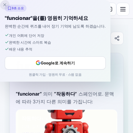
잉클링고
3초 소요
"funcionar"을(를) 영원히 기억하세요
완벽한 순간에 퀴즈를 내어 장기 기억에 남도록 하겠습니다.
개인 어휘에 단어 저장
사전
완벽한 시간에 스마트 복습
배운 내용 추적
홈
›
스페인어
›
사전
›
funcionar
funcionar
Google로 계속하기
원클릭 가입 · 영원히 무료 · 스팸 없음
foon-syoh-NAR
funθjoˈnaɾ
“
funcionar
”
의미
“
작동하다
”
스페인어로
. 문맥
에 따라 3가지 다른 의미를 가집니다:
작동하다
A1
동사
기계, 장치