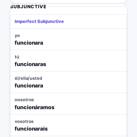
SUBJUNCTIVE
Imperfect Subjunctive
yo
funcionara
tú
funcionaras
él/ella/usted
funcionara
nosotros
funcionáramos
vosotros
funcionarais