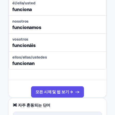
él/ella/usted
funciona
nosotros
funcionamos
vosotros
funcionáis
ellos/ellas/ustedes
funcionan
모든 시제 및 법 보기 →
🔀 자주 혼동되는 단어