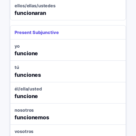
ellos/ellas/ustedes
funcionaran
Present Subjunctive
yo
funcione
tú
funciones
él/ella/usted
funcione
nosotros
funcionemos
vosotros