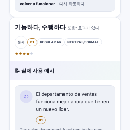
volver a funcionar
–
다시 작동하다
기능하다
,
수행하다
또한:
효과가 있다
B1
REGULAR
AR
NEUTRAL/FORMAL
동사
★
★
★
★
★
📝 실제 사용 예시
El departamento de ventas
funciona mejor ahora que tienen
un nuevo líder.
B1
The sales department functions better now