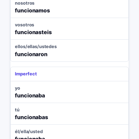
nosotros
funcionamos
vosotros
funcionasteis
ellos/ellas/ustedes
funcionaron
Imperfect
yo
funcionaba
tú
funcionabas
él/ella/usted
funcionaba