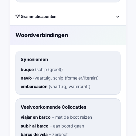
💡 Grammaticapunten
Woordverbindingen
Synoniemen
buque
(
schip (groot)
)
navío
(
vaartuig, schip (formeler/literair)
)
embarcación
(
vaartuig, watercraft
)
Veelvoorkomende Collocaties
viajar en barco
–
met de boot reizen
subir al barco
–
aan boord gaan
barco de vela
–
zeilboot