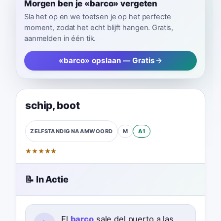
Morgen ben je «barco» vergeten
Sla het op en we toetsen je op het perfecte
moment, zodat het echt blijft hangen. Gratis,
aanmelden in één tik.
«barco» opslaan — Gratis
schip
,
boot
M
A1
ZELFSTANDIG NAAMWOORD
★
★
★
★
★
📝 In Actie
El
barco
sale del puerto a las