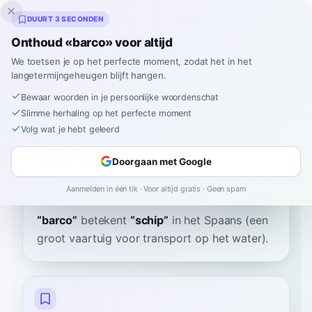
Inklingo
DUURT 3 SECONDEN
Onthoud «barco» voor altijd
We toetsen je op het perfecte moment, zodat het in het
langetermijngeheugen blijft hangen.
Woordenboek
Bewaar woorden in je persoonlijke woordenschat
Slimme herhaling op het perfecte moment
Home
›
Spaans
›
Woordenboek
›
barco
Volg wat je hebt geleerd
barco
Doorgaan met Google
BAR-ko
'baɾ.ko
Aanmelden in één tik · Voor altijd gratis · Geen spam
“
barco
”
betekent
“
schip
”
in het Spaans
(een
groot vaartuig voor transport op het water).