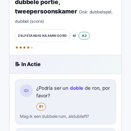
dubbele portie
,
tweepersoonskamer
Ook:
dubbelspel
,
dubbel (score)
M
A2
ZELFSTANDIG NAAMWOORD
★
★
★
★
★
📝 In Actie
¿Podría ser un
doble
de ron, por
favor?
B1
Mag ik een dubbele rum, alstublieft?