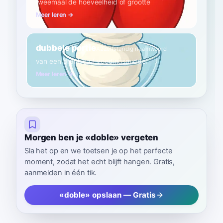
tweemaal de hoeveelheid of grootte
Meer leren →
dubbele portie
A2
Zelfstandig naamwoord
van een drankje of voedingsmiddel
Meer leren →
Morgen ben je «doble» vergeten
Sla het op en we toetsen je op het perfecte
moment, zodat het echt blijft hangen. Gratis,
aanmelden in één tik.
«doble» opslaan — Gratis