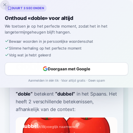
Inklingo
DUURT 3 SECONDEN
Onthoud «doble» voor altijd
We toetsen je op het perfecte moment, zodat het in het
langetermijngeheugen blijft hangen.
Woordenboek
Bewaar woorden in je persoonlijke woordenschat
Slimme herhaling op het perfecte moment
Home
›
Spaans
›
Woordenboek
›
doble
Volg wat je hebt geleerd
doble
Doorgaan met Google
DOH-bleh
ˈdoβle
Aanmelden in één tik · Voor altijd gratis · Geen spam
“
doble
”
betekent
“
dubbel
”
in het Spaans
. Het
heeft 2 verschillende betekenissen,
afhankelijk van de context:
dubbel
A1
Bijvoeglijk naamwoord