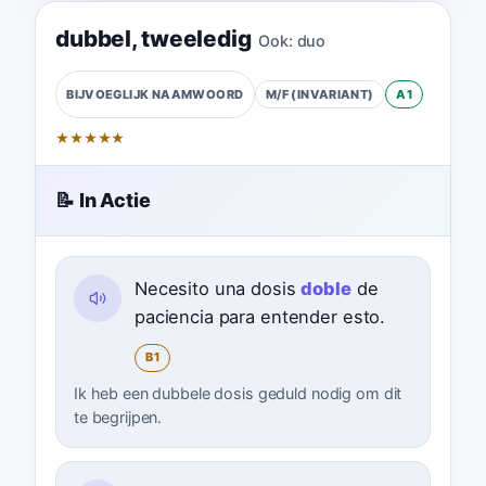
dubbel
,
tweeledig
Ook:
duo
M/F (INVARIANT)
A1
BIJVOEGLIJK NAAMWOORD
★
★
★
★
★
📝 In Actie
Necesito una dosis
doble
de
paciencia para entender esto.
B1
Ik heb een dubbele dosis geduld nodig om dit
te begrijpen.