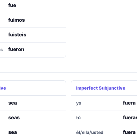
fue
fuimos
fuisteis
fueron
es
ive
Imperfect Subjunctive
sea
fuera
yo
seas
fuera
tú
sea
fuera
él/ella/usted