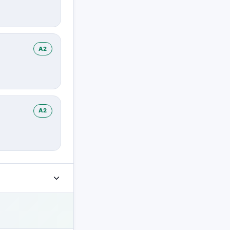
A2
A2