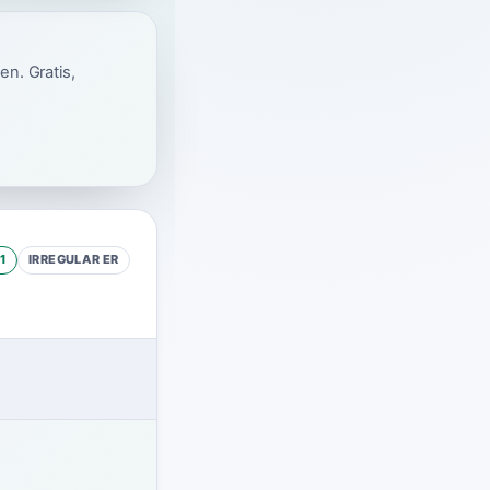
en. Gratis,
1
IRREGULAR
ER