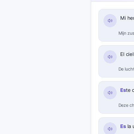
Mi h
Mijn zu
El cie
De lucht
Es
te 
Deze ch
Es
la 