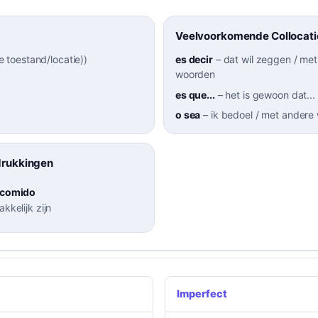
Veelvoorkomende Collocati
jke toestand/locatie)
)
es decir
–
dat wil zeggen / me
woorden
es que...
–
het is gewoon dat...
o sea
–
ik bedoel / met andere
drukkingen
 comido
kkelijk zijn
Imperfect