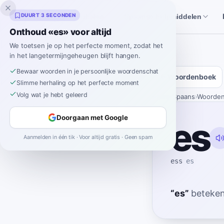
Inklingo
DUURT 3 SECONDEN
Verhalen
Spaanse hulpmiddelen
Onthoud «es» voor altijd
We toetsen je op het perfecte moment, zodat het
in het langetermijngeheugen blijft hangen.
Bewaar woorden in je persoonlijke woordenschat
Woordenboek
Slimme herhaling op het perfecte moment
Volg wat je hebt geleerd
Home
›
Spaans
›
Woorde
Doorgaan met Google
es
Aanmelden in één tik · Voor altijd gratis · Geen spam
ess
es
“
es
”
beteken