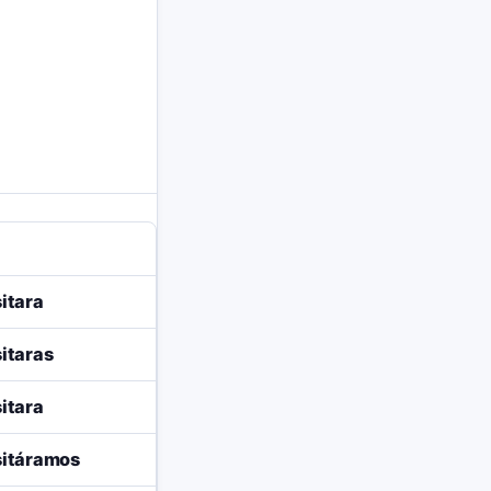
itara
itaras
itara
itáramos