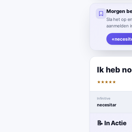
Morgen be
Sla het op e
aanmelden in
«necesit
Ik heb no
★
★
★
★
★
Infinitive
necesitar
📝 In Actie