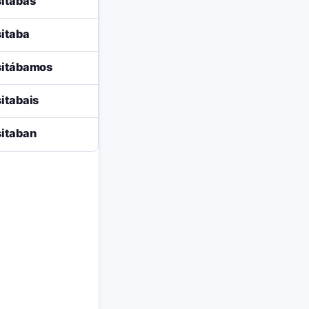
itabas
itaba
sitábamos
itabais
itaban