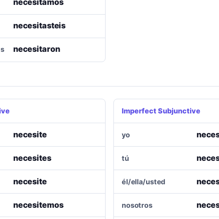
necesitamos
necesitasteis
necesitaron
es
ive
Imperfect Subjunctive
necesite
neces
yo
necesites
neces
tú
necesite
neces
él/ella/usted
necesitemos
neces
nosotros