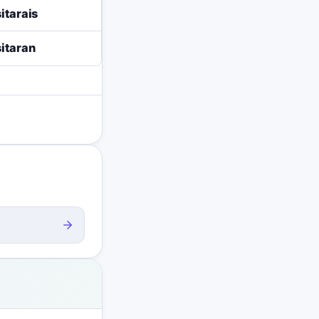
itarais
itaran