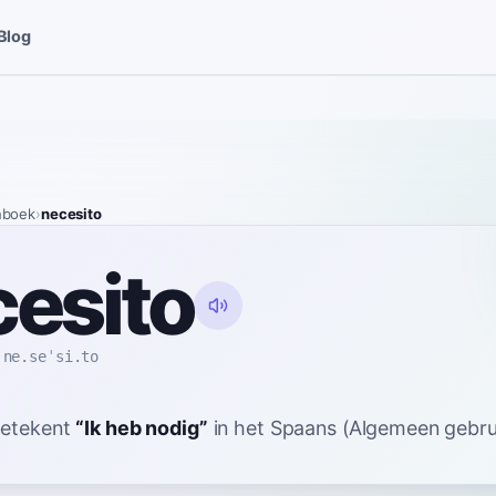
Blog
nboek
›
necesito
esito
ne.seˈsi.to
etekent
“
Ik heb nodig
”
in het Spaans
(Algemeen gebrui