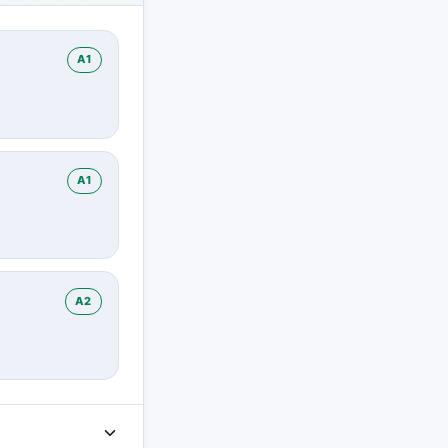
A1
A1
A2