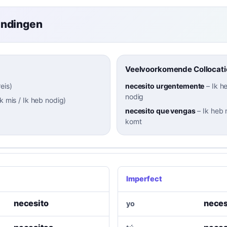
indingen
Veelvoorkomende Collocati
reis
)
necesito urgentemente
–
Ik h
nodig
Ik mis / Ik heb nodig
)
necesito que vengas
–
Ik heb n
komt
Imperfect
necesito
neces
yo