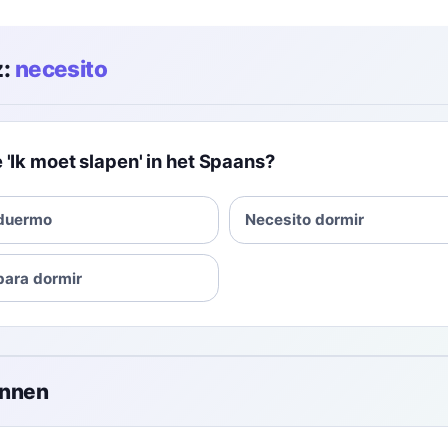
:
necesito
 'Ik moet slapen' in het Spaans?
 duermo
Necesito dormir
para dormir
onnen