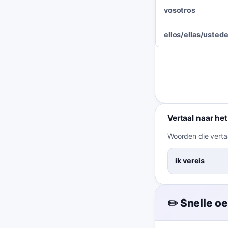
vosotros
ellos/ellas/usted
Vertaal naar he
Woorden die vertaa
ik vereis
✏️ Snelle o