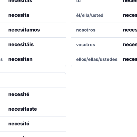
necesitas
neces
tú
necesita
neces
él/ella/usted
necesitamos
nece
nosotros
necesitáis
neces
vosotros
necesitan
neces
es
ellos/ellas/ustedes
necesité
necesitaste
necesitó