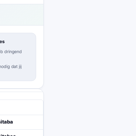
es
eb dringend
odig dat jij
itaba