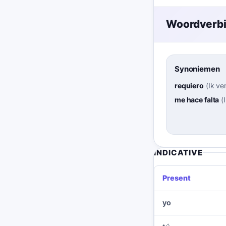
Woordverb
Synoniemen
requiero
(
Ik ve
me hace falta
(
INDICATIVE
Present
yo