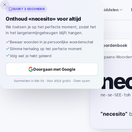
Inklingo
DUURT 3 SECONDEN
Verhalen
Spaanse hulpmiddelen
Onthoud «necesito» voor altijd
We toetsen je op het perfecte moment, zodat het
in het langetermijngeheugen blijft hangen.
Bewaar woorden in je persoonlijke woordenschat
Woordenboek
Slimme herhaling op het perfecte moment
Volg wat je hebt geleerd
Home
›
Spaans
›
Woorde
Doorgaan met Google
nec
Aanmelden in één tik · Voor altijd gratis · Geen spam
ne-se-SEE-toh
“
necesito
”
b