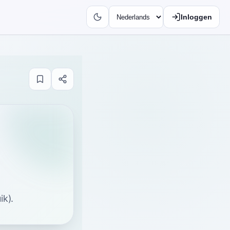
Inloggen
k).