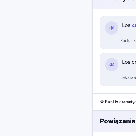
Los
c
Kadra z
Los d
Lekarze 
💡 Punkty gramaty
Powiązania