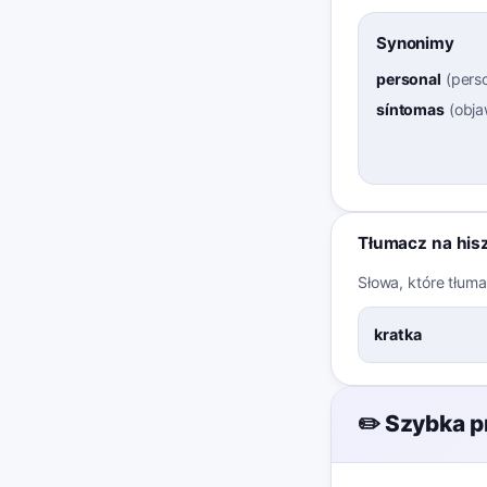
Synonimy
personal
(
pers
síntomas
(
obj
Tłumacz na his
Słowa, które tłum
kratka
✏️ Szybka p