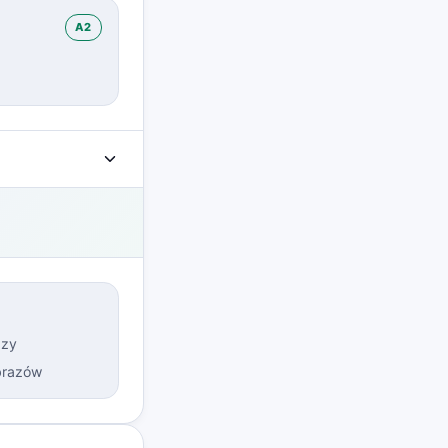
A2
azy
obrazów