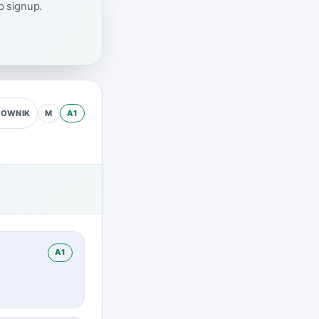
ap signup.
M
A1
ZOWNIK
A1