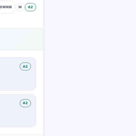
M
A2
OWNIK
A2
A2