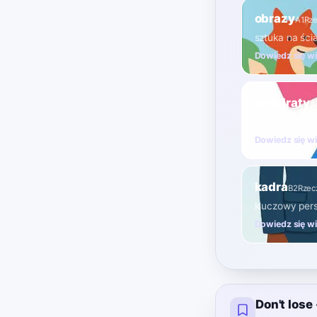
obrazy
A1
Rz
sztuka na ści
Dowiedz się w
kwadraty
A
kształty geo
Dowiedz się w
kadra
B2
Rzec
kluczowy pers
Dowiedz się w
Don't los