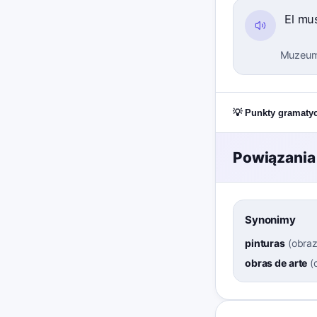
El mu
Muzeum 
💡 Punkty gramaty
Powiązania
Synonimy
pinturas
(
obra
obras de arte
(