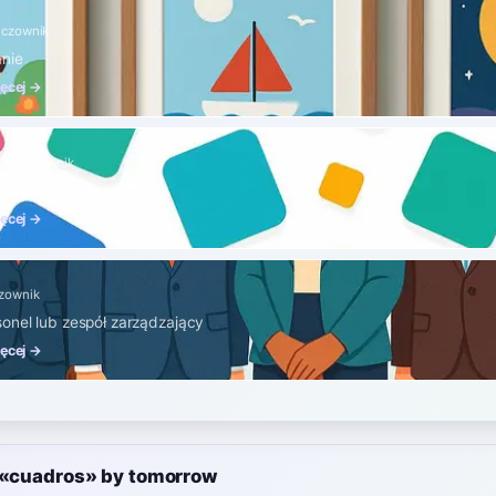
eczownik
anie
ięcej →
2
Rzeczownik
metryczne
ięcej →
zownik
onel lub zespół zarządzający
ięcej →
e «cuadros» by tomorrow