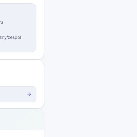
ra
czny/zespół