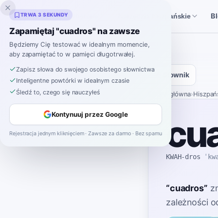
Inklingo
TRWA 3 SEKUNDY
B
Historie
Narzędzia hiszpańskie
Zapamiętaj "cuadros" na zawsze
Będziemy Cię testować w idealnym momencie,
aby zapamiętać to w pamięci długotrwałej.
Zapisz słowa do swojego osobistego słownictwa
Słownik
Inteligentne powtórki w idealnym czasie
Śledź to, czego się nauczyłeś
Strona główna
›
Hiszpań
Kontynuuj przez Google
cu
Rejestracja jednym kliknięciem · Zawsze za darmo · Bez spamu
KWAH-dros
ˈkw
“
cuadros
”
z
zależności o