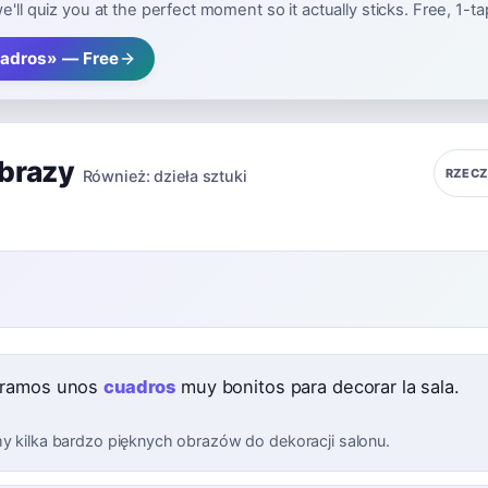
e'll quiz you at the perfect moment so it actually sticks. Free, 1-t
adros» — Free
brazy
RZEC
Również:
dzieła sztuki
ramos unos
cuadros
muy bonitos para decorar la sala.
my kilka bardzo pięknych obrazów do dekoracji salonu.