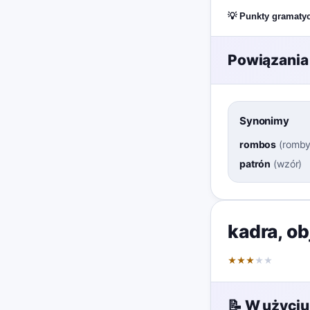
💡 Punkty gramaty
Powiązania
Synonimy
rombos
(
romb
patrón
(
wzór
)
kadra
,
ob
★
★
★
★
★
📝 W użyciu