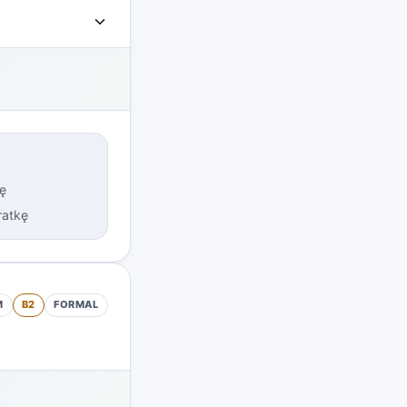
tę
ratkę
M
B2
FORMAL