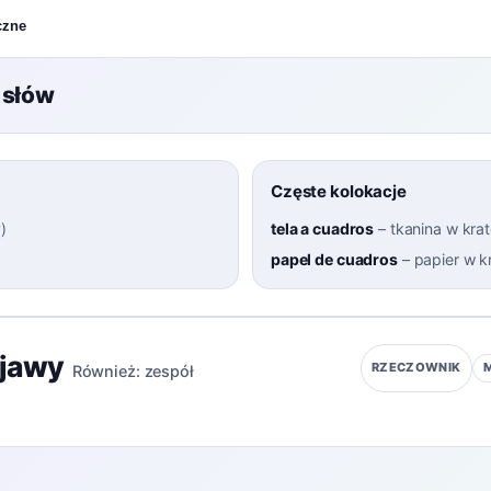
czne
 słów
Częste kolokacje
y
)
tela a cuadros
–
tkanina w kra
papel de cuadros
–
papier w k
jawy
RZECZOWNIK
Również:
zespół