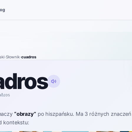
log
ski
›
Słownik
›
cuadros
adros
aðɾos
naczy
“
obrazy
”
po hiszpańsku
. Ma 3 różnych znaczeń
d kontekstu: