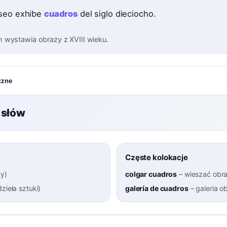
seo exhibe
cuadros
del siglo dieciocho.
wystawia obrazy z XVIII wieku.
czne
 słów
Częste kolokacje
zy
)
colgar cuadros
–
wieszać obr
dzieła sztuki
)
galería de cuadros
–
galeria 