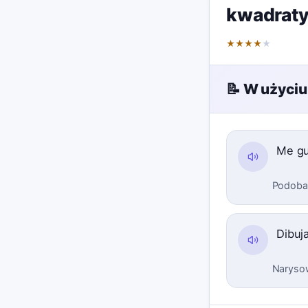
kwadrat
★
★
★
★
★
📝 W użyciu
Me gu
Podoba 
Dibuj
Narysow