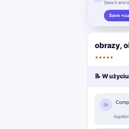
Save it and w
Save «cu
obrazy
,
o
★
★
★
★
★
📝 W użyciu
Comp
Kupiliś