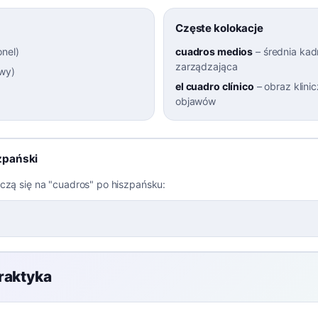
Częste kolokacje
onel
)
cuadros medios
–
średnia kad
zarządzająca
awy
)
el cuadro clínico
–
obraz klini
objawów
zpański
aczą się na "cuadros" po hiszpańsku:
raktyka