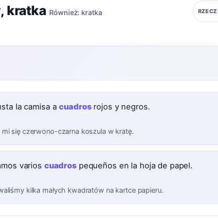
y
,
kratka
RZECZ
Również:
kratka
sta la camisa a
cuadros
rojos y negros.
mi się czerwono-czarna koszula w kratę.
amos varios
cuadros
pequeños en la hoja de papel.
aliśmy kilka małych kwadratów na kartce papieru.