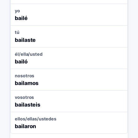
yo
bailé
tú
bailaste
él/ella/usted
bailó
nosotros
bailamos
vosotros
bailasteis
ellos/ellas/ustedes
bailaron