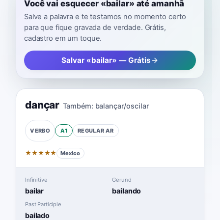
Você vai esquecer «bailar» até amanhã
Salve a palavra e te testamos no momento certo
para que fique gravada de verdade. Grátis,
cadastro em um toque.
Salvar «bailar» — Grátis
dançar
Também:
balançar/oscilar
A1
REGULAR
AR
VERBO
★
★
★
★
★
Mexico
Infinitive
Gerund
bailar
bailando
Past Participle
bailado