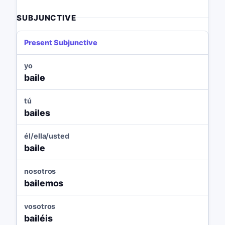
SUBJUNCTIVE
Present Subjunctive
yo
baile
tú
bailes
él/ella/usted
baile
nosotros
bailemos
vosotros
bailéis