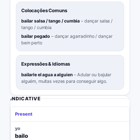
Colocações Comuns
bailar salsa / tango / cumbia
–
dançar salsa /
tango / cumbia
bailar pegado
–
dançar agarradinho / dançar
bem perto
Expressões & Idiomas
bailarle el agua a alguien
–
Adular ou bajular
alguém, muitas vezes para conseguir algo.
INDICATIVE
Present
yo
bailo