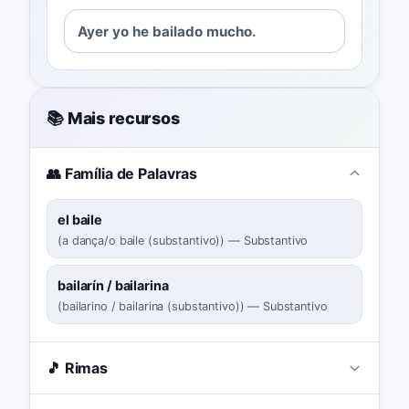
Ayer yo he bailado mucho.
📚 Mais recursos
👥 Família de Palavras
el baile
(
a dança/o baile (substantivo)
)
—
Substantivo
bailarín / bailarina
(
bailarino / bailarina (substantivo)
)
—
Substantivo
🎵 Rimas