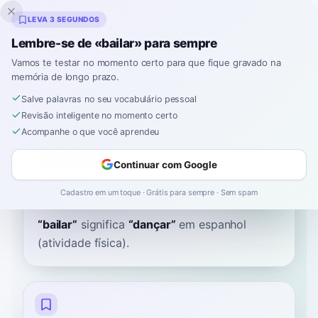
Inklingo
LEVA 3 SEGUNDOS
Lembre-se de «bailar» para sempre
Vamos te testar no momento certo para que fique gravado na
memória de longo prazo.
Dicionário
Salve palavras no seu vocabulário pessoal
Revisão inteligente no momento certo
Início
›
Espanhol
›
Dicionário
›
bailar
Acompanhe o que você aprendeu
bailar
Continuar com Google
by-LAHR
baiˈlaɾ
Cadastro em um toque · Grátis para sempre · Sem spam
“
bailar
”
significa
“
dançar
”
em espanhol
(atividade física).