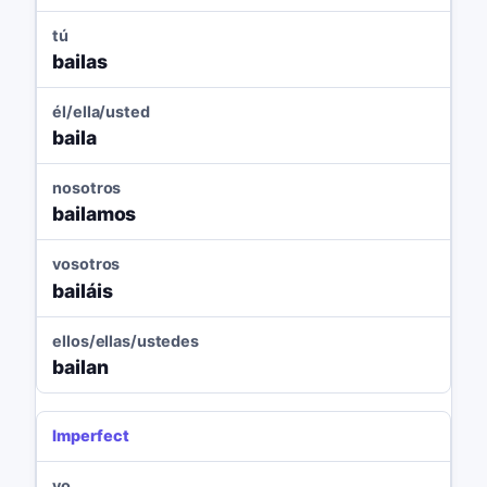
tú
bailas
él/ella/usted
baila
nosotros
bailamos
vosotros
bailáis
ellos/ellas/ustedes
bailan
Imperfect
yo