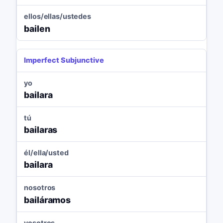
ellos/ellas/ustedes
bailen
Imperfect Subjunctive
yo
bailara
tú
bailaras
él/ella/usted
bailara
nosotros
bailáramos
vosotros