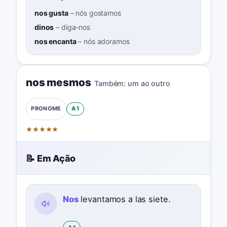
nos gusta
–
nós gostamos
dinos
–
diga-nos
nos encanta
–
nós adoramos
nos mesmos
Também:
um ao outro
A1
PRONOME
★
★
★
★
★
📝 Em Ação
Nos
levantamos a las siete.