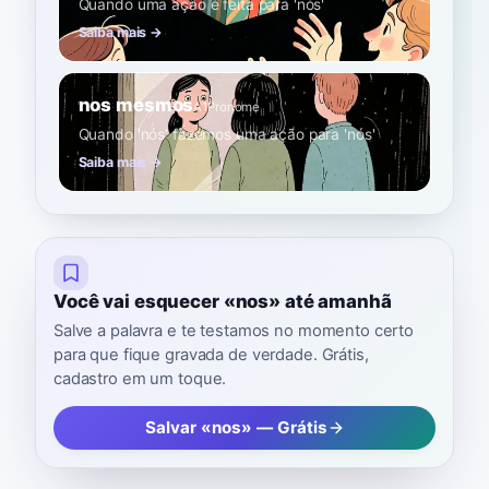
Quando uma ação é feita para 'nós'
Saiba mais →
nos mesmos
A1
Pronome
Quando 'nós' fazemos uma ação para 'nós'
Saiba mais →
Você vai esquecer «nos» até amanhã
Salve a palavra e te testamos no momento certo
para que fique gravada de verdade. Grátis,
cadastro em um toque.
Salvar «nos» — Grátis