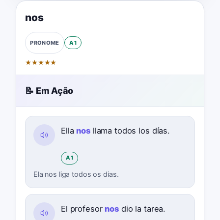
nos
A1
PRONOME
★
★
★
★
★
📝 Em Ação
Ella
nos
llama todos los días.
A1
Ela nos liga todos os dias.
El profesor
nos
dio la tarea.