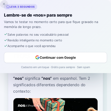
Inklingo
LEVA 3 SEGUNDOS
Lembre-se de «nos» para sempre
Vamos te testar no momento certo para que fique gravado na
memória de longo prazo.
Dicionário
Salve palavras no seu vocabulário pessoal
Revisão inteligente no momento certo
Início
›
Espanhol
›
Dicionário
›
nos
Acompanhe o que você aprendeu
nos
Continuar com Google
nohs
nos
Cadastro em um toque · Grátis para sempre · Sem spam
“
nos
”
significa
“
nos
”
em espanhol
. Tem 2
significados diferentes dependendo do
contexto:
nos
A1
Pronome