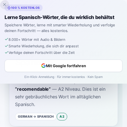
Inklingo
100 % KOSTENLOS
Lerne Spanisch-Wörter, die du wirklich behältst
Speichere Wörter, lerne mit smarter Wiederholung und verfolge
deinen Fortschritt — alles kostenlos.
Startseite
›
Spanisch
›
German
→ Spanisch
›
empfehlenswert
8.000+ Wörter mit Audio & Bildern
Wie sagt man
Smarte Wiederholung, die sich dir anpasst
"empfehlenswert" auf
Verfolge deinen Fortschritt über die Zeit
Spanisch
Mit Google fortfahren
Ein-Klick-Anmeldung · Für immer kostenlos · Kein Spam
Das spanische Wort für
“
empfehlenswert
”
ist
“
recomendable
”
—
A2
Niveau
.
Dies ist ein
sehr gebräuchliches Wort im alltäglichen
Spanisch.
GERMAN
→ SPANISCH
A2