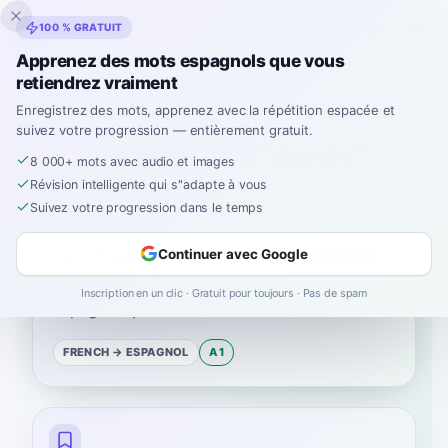
Inklingo
100 % GRATUIT
Apprenez des mots espagnols que vous
retiendrez vraiment
Accueil
›
Espagnol
›
French
→ espagnol
›
dents
Enregistrez des mots, apprenez avec la répétition espacée et
suivez votre progression — entièrement gratuit.
Comment dire "dents"
8 000+ mots avec audio et images
en espagnol
Révision intelligente qui s''adapte à vous
Suivez votre progression dans le temps
Le mot espagnol pour
“
dents
”
est
“
dientes
”
Continuer avec Google
—
A1
niveau
.
C'est un mot très courant en
Inscription en un clic · Gratuit pour toujours · Pas de spam
espagnol quotidien.
FRENCH
→ ESPAGNOL
A1