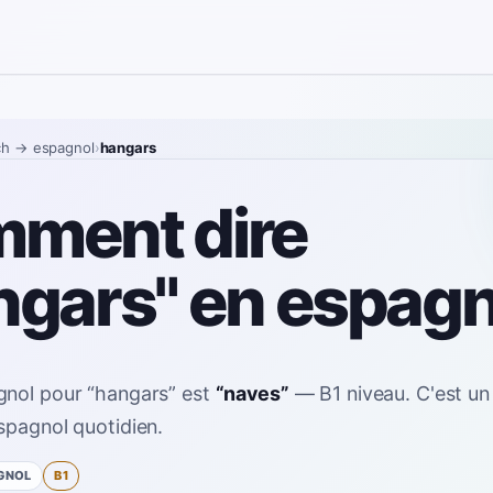
ch
→ espagnol
›
hangars
ment dire
ngars" en espagn
gnol pour
“
hangars
”
est
“
naves
”
—
B1
niveau
.
C'est un
spagnol quotidien.
GNOL
B1