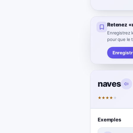
Retenez «
Enregistrez
pour que le t
Enregist
naves
★
★
★
★
★
Exemples