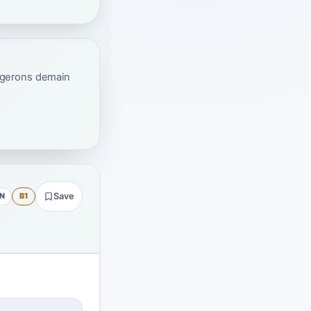
ogerons demain
N
B1
Save