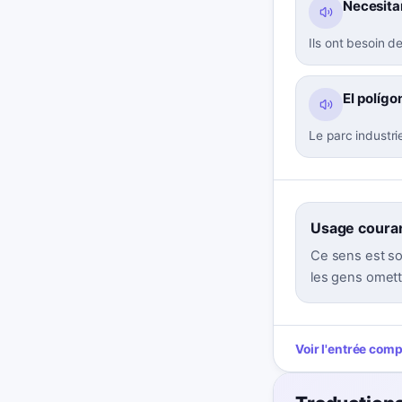
Necesita
Ils ont besoin d
El polígo
Le parc industrie
Usage coura
Ce sens est souv
les gens omette
Voir l'entrée com