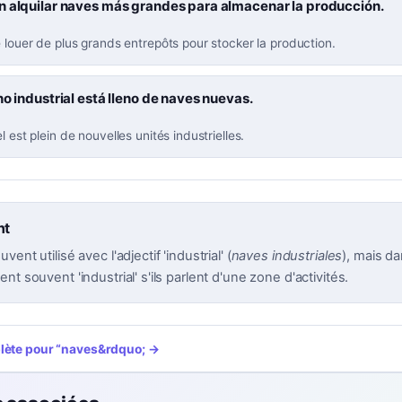
n alquilar naves más grandes para almacenar la producción.
e louer de plus grands entrepôts pour stocker la production.
no industrial está lleno de naves nuevas.
l est plein de nouvelles unités industrielles.
nt
ent utilisé avec l'adjectif 'industrial' (
naves industriales
), mais da
nt souvent 'industrial' s'ils parlent d'une zone d'activités.
plète pour
“
naves
&rdquo; →