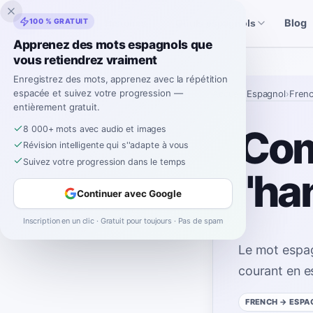
Inklingo
100 % GRATUIT
Blog
Histoires
Outils espagnols
Apprenez des mots espagnols que
vous retiendrez vraiment
Enregistrez des mots, apprenez avec la répétition
espacée et suivez votre progression —
Accueil
›
Espagnol
›
Fren
entièrement gratuit.
Com
8 000+ mots avec audio et images
Révision intelligente qui s''adapte à vous
Suivez votre progression dans le temps
"ha
Continuer avec Google
Inscription en un clic · Gratuit pour toujours · Pas de spam
Le mot espa
courant en e
FRENCH
→ ESPA