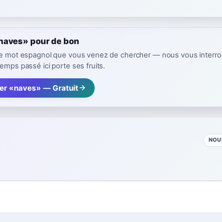
naves» pour de bon
 le mot espagnol que vous venez de chercher — nous vous interr
emps passé ici porte ses fruits.
rer «naves» — Gratuit
NOU