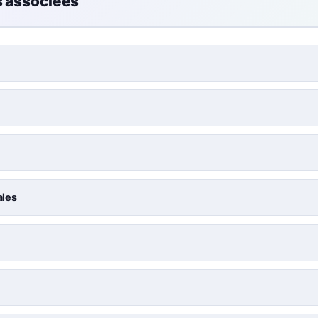
s associées
ales