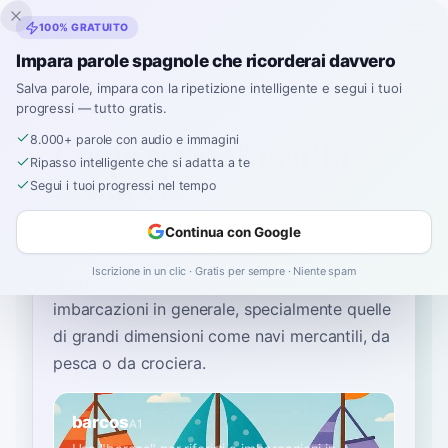
Inklingo
100% GRATUITO
Impara parole spagnole che ricorderai davvero
Salva parole, impara con la ripetizione intelligente e segui i tuoi
progressi — tutto gratis.
Home
›
Spagnolo
›
Italian
→ spagnolo
›
navi
8.000+ parole con audio e immagini
Come si dice "navi" in
Ripasso intelligente che si adatta a te
spagnolo
Segui i tuoi progressi nel tempo
Continua con Google
La parola spagnola più comune per
“
navi
”
è
Iscrizione in un clic · Gratis per sempre · Niente spam
“
barcos
”
—
usa "barcos" per riferirti a
imbarcazioni in generale, specialmente quelle
di grandi dimensioni come navi mercantili, da
pesca o da crociera
.
barcos
A1