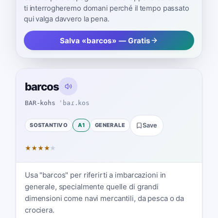
ti interrogheremo domani perché il tempo passato
qui valga davvero la pena.
Salva «barcos» — Gratis
barcos
BAR-kohs
ˈbaɾ.kos
SOSTANTIVO
A1
GENERALE
Save
★
★
★
★
★
Usa "barcos" per riferirti a imbarcazioni in
generale, specialmente quelle di grandi
dimensioni come navi mercantili, da pesca o da
crociera.