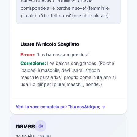
barcos nuevas'). In italiano, questo
corrisponde a 'le barche nuove' (femminile
plurale) o 'i battelli nuovi' (maschile plurale).
Usare l'Articolo Sbagliato
Errore:
“
Las barcos son grandes.
”
Correzione:
Los barcos son grandes. (Poiché
'barcos' è maschile, devi usare l'articolo
maschile plurale 'los', proprio come in italiano si
usa 'i' o 'gli' per i plurali maschili, non 'le'.)
Vedi la voce completa per
“
barcos
&rdquo; →
naves
NAH-vehs
ˈnaβes