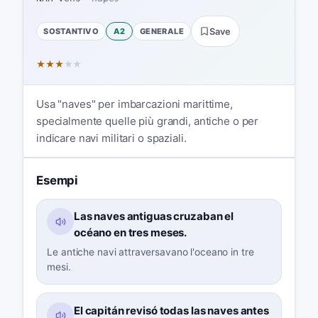
SOSTANTIVO
A2
GENERALE
Save
★
★
★
★
★
Usa "naves" per imbarcazioni marittime,
specialmente quelle più grandi, antiche o per
indicare navi militari o spaziali.
Esempi
Las naves antiguas cruzaban el
océano en tres meses.
Le antiche navi attraversavano l'oceano in tre
mesi.
El capitán revisó todas las naves antes