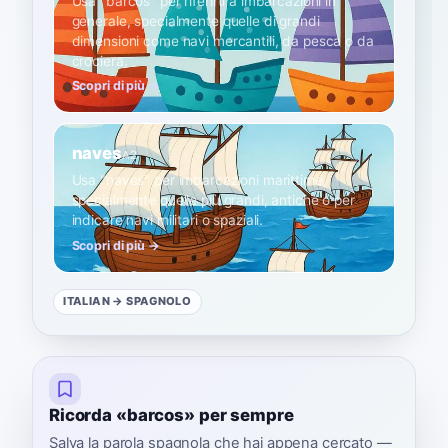
Usa "barcos" per riferirti a imbarcazioni in
generale, specialmente quelle di grandi
dimensioni come navi mercantili, da pesca o da
crociera.
Scopri di più →
naves
A2
Usa "naves" per imbarcazioni marittime,
specialmente quelle più grandi, antiche o per
indicare navi militari o spaziali.
Scopri di più →
ITALIAN
→ SPAGNOLO
Ricorda «barcos» per sempre
Salva la parola spagnola che hai appena cercato —