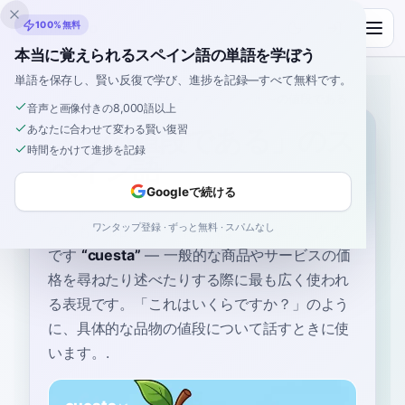
Inklingo
100%無料
本当に覚えられるスペイン語の単語を学ぼう
単語を保存し、賢い反復で学び、進捗を記録—すべて無料です。
ホーム
›
スペイン語
›
Japanese
→ スペイン語
›
～の値段である
音声と画像付きの8,000語以上
あなたに合わせて変わる賢い復習
「～の値段である」のス
時間をかけて進捗を記録
ペイン語
Googleで続ける
ワンタップ登録 · ずっと無料 · スパムなし
の最も一般的なスペイン語は
“
～の値段である
”
です
“
cuesta
”
—
一般的な商品やサービスの価
格を尋ねたり述べたりする際に最も広く使われ
る表現です。「これはいくらですか？」のよう
に、具体的な品物の値段について話すときに使
います。
.