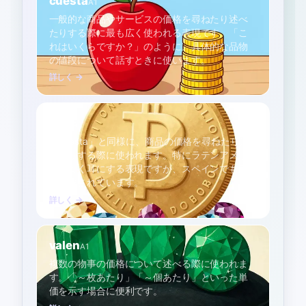
cuesta
A1
一般的な商品やサービスの価格を尋ねたり述べ
たりする際に最も広く使われる表現です。「こ
れはいくらですか？」のように、具体的な品物
の値段について話すときに使います。
詳しく →
vale
A1
「cuesta」と同様に、商品の価格を尋ねたり述
べたりする際に使われます。特にラテンアメリ
カでよく耳にする表現ですが、スペインでも広
く理解されています。
詳しく →
valen
A1
複数の物事の価格について述べる際に使われま
す。「～枚あたり」「～個あたり」といった単
価を示す場合に便利です。