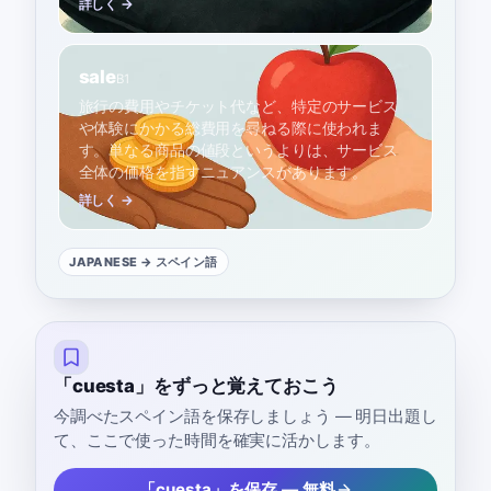
詳しく →
sale
B1
旅行の費用やチケット代など、特定のサービス
や体験にかかる総費用を尋ねる際に使われま
す。単なる商品の値段というよりは、サービス
全体の価格を指すニュアンスがあります。
詳しく →
JAPANESE
→ スペイン語
「cuesta」をずっと覚えておこう
今調べたスペイン語を保存しましょう — 明日出題し
て、ここで使った時間を確実に活かします。
「cuesta」を保存 — 無料