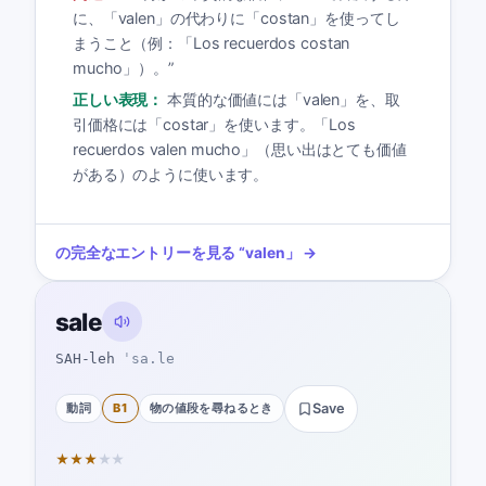
に、「valen」の代わりに「costan」を使ってし
まうこと（例：「Los recuerdos costan
mucho」）。
”
正しい表現：
本質的な価値には「valen」を、取
引価格には「costar」を使います。「Los
recuerdos valen mucho」（思い出はとても価値
がある）のように使います。
の完全なエントリーを見る
“
valen
」 →
sale
SAH-leh
ˈsa.le
動詞
B1
物の値段を尋ねるとき
Save
★
★
★
★
★