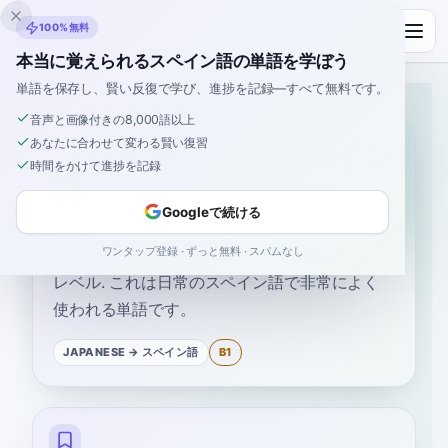
Inklingo
100%無料
本当に覚えられるスペイン語の単語を学ぼう
単語を保存し、賢い反復で学び、進捗を記録—すべて無料です。
ホーム
›
スペイン語
›
Japanese
→ スペイン語
›
クイーン
音声と画像付きの8,000語以上
あなたに合わせて変わる賢い復習
「クイーン」のスペイン
時間をかけて進捗を記録
語
Googleで続ける
ワンタップ登録 · ずっと無料 · スパムなし
のスペイン語は
“
クイーン
”
です
“
dama
”
—
B1
レベル
.
これは日常のスペイン語で非常によく
使われる単語です。
JAPANESE
→ スペイン語
B1