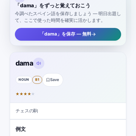
「dama」をずっと覚えておこう
今調べたスペイン語を保存しましょう — 明日出題し
て、ここで使った時間を確実に活かします。
「dama」を保存 — 無料
dama
NOUN
B1
Save
★
★
★
★
★
チェスの駒
例文