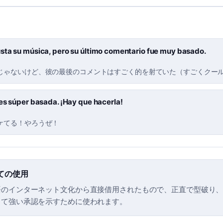
sta su música, pero su último comentario fue muy basado.
じゃないけど、彼の最後のコメントはすごく的を射ていた（すごくクー
es súper basada. ¡Hay que hacerla!
ケてる！やろうぜ！
ての使用
語のインターネット文化から直接借用されたもので、正直で型破り
して強い承認を示すために使われます。