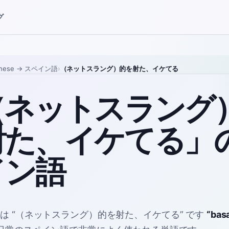
グ
nese
→ スペイン語
›
（ネットスラング）的を射た、イケてる
（ネットスラング
射た、イケてる」
イン語
語は
“
（ネットスラング）的を射た、イケてる
”
です
“
bas