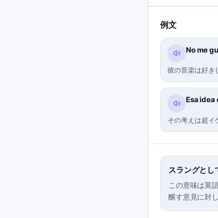
例文
No me gu
彼の音楽は好き
Esa idea 
その考えは超イ
スラングとし
この意味は英
醸す意見に対