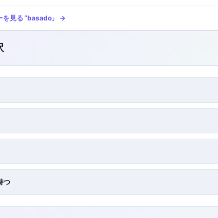
ーを見る
“
basado
」 →
訳
持つ