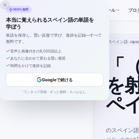
Inklingo
100%無料
ブロ
ストーリー
スペイン語ツール
本当に覚えられるスペイン語の単語を
学ぼう
単語を保存し、賢い反復で学び、進捗を記録—すべて
無料です。
ホーム
›
スペイン語
›
Japa
音声と画像付きの8,000語以上
「
あなたに合わせて変わる賢い復習
時間をかけて進捗を記録
を
Googleで続ける
ワンタップ登録 · ずっと無料 · スパムなし
ペ
のスペイン