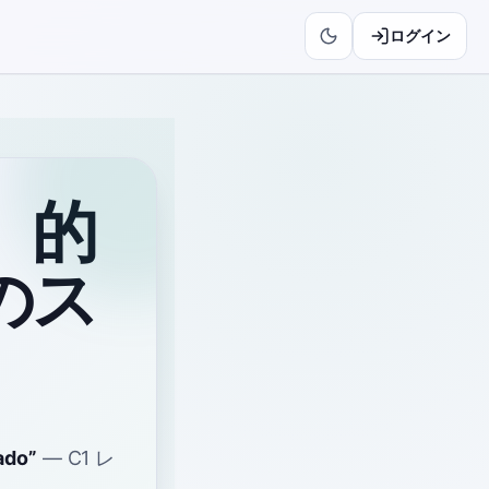
ログイン
）的
のス
ado
”
—
C1
レ