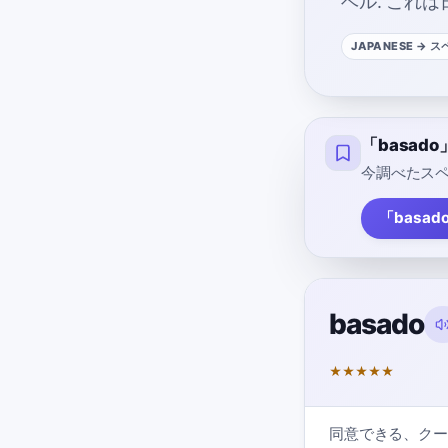
ベル
.
これは
JAPANESE
→ ス
「basa
今調べたスペ
「basad
basado
★
★
★
★
★
同意できる、クー