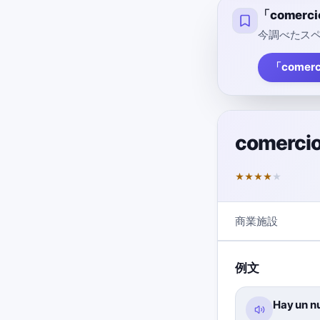
「comer
今調べたスペ
「comer
comerci
★
★
★
★
★
商業施設
例文
Hay un n