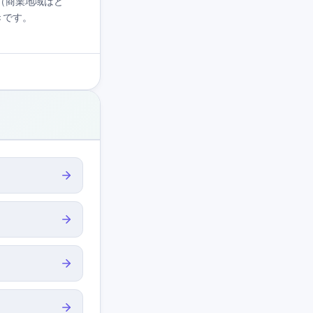
l?」（商業地域はど
べきです。