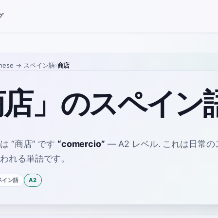
グ
nese
→ スペイン語
›
商店
商店」のスペイン
語は
“
商店
”
です
“
comercio
”
—
A2
レベル
.
これは日常の
使われる単語です。
ペイン語
A2