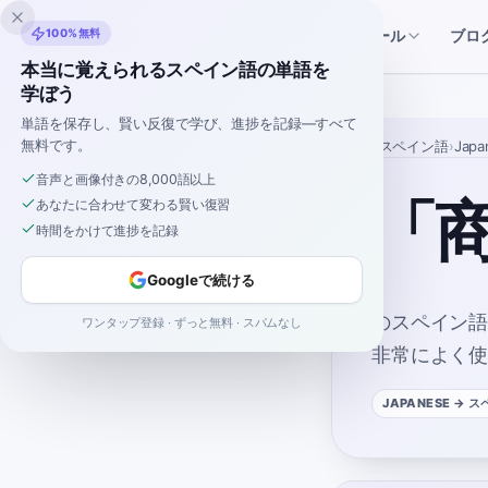
Inklingo
100%無料
ブロ
ストーリー
スペイン語ツール
本当に覚えられるスペイン語の単語を
学ぼう
単語を保存し、賢い反復で学び、進捗を記録—すべて
無料です。
ホーム
›
スペイン語
›
Japa
音声と画像付きの8,000語以上
「
あなたに合わせて変わる賢い復習
時間をかけて進捗を記録
Googleで続ける
のスペイン
ワンタップ登録 · ずっと無料 · スパムなし
非常によく
JAPANESE
→ ス