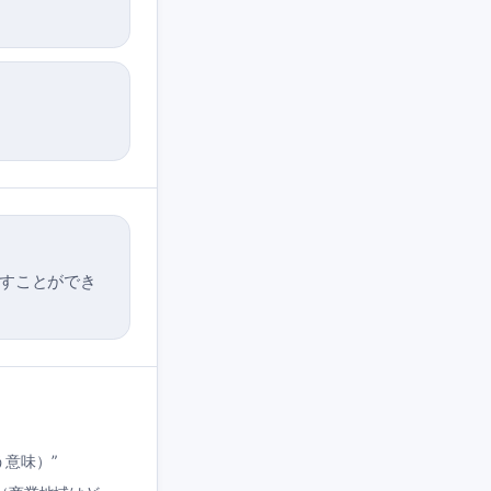
て話すことができ
という意味）
”