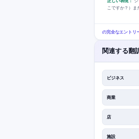
正しい表現：
シ
こですか？）または
の完全なエントリ
関連する翻
ビジネス
商業
店
施設