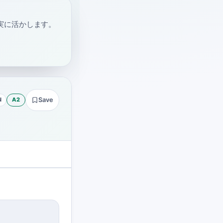
実に活かします。
N
A2
Save