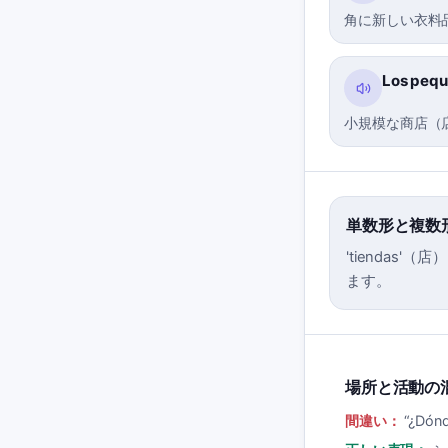
角に新しい衣料
Los peque
小規模な商店（
単数形と複数
'tiendas
ます。
場所と活動の
間違い：
“
¿Dón