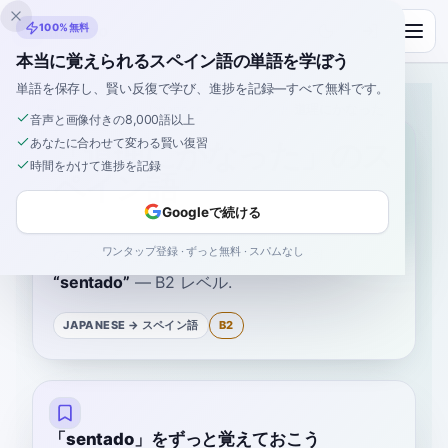
Inklingo
100%無料
本当に覚えられるスペイン語の単語を学ぼう
単語を保存し、賢い反復で学び、進捗を記録—すべて無料です。
ホーム
›
スペイン語
›
Japanese
→ スペイン語
›
道理にかなった
音声と画像付きの8,000語以上
あなたに合わせて変わる賢い復習
「道理にかなった」のス
時間をかけて進捗を記録
ペイン語
Googleで続ける
ワンタップ登録 · ずっと無料 · スパムなし
のスペイン語は
“
道理にかなった
”
です
“
sentado
”
—
B2
レベル
.
JAPANESE
→ スペイン語
B2
「sentado」をずっと覚えておこう