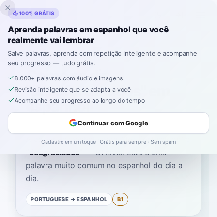
Inklingo
100% GRÁTIS
Aprenda palavras em espanhol que você
realmente vai lembrar
Início
›
Espanhol
›
Portuguese
→ espanhol
›
desafortunados
Salve palavras, aprenda com repetição inteligente e acompanhe
seu progresso — tudo grátis.
Como se diz
8.000+ palavras com áudio e imagens
"desafortunados" em
Revisão inteligente que se adapta a você
espanhol
Acompanhe seu progresso ao longo do tempo
Continuar com Google
A palavra espanhola para
“
desafortunados
”
é
Cadastro em um toque · Grátis para sempre · Sem spam
“
desgraciados
”
—
B1
nível
.
Esta é uma
palavra muito comum no espanhol do dia a
dia.
PORTUGUESE
→ ESPANHOL
B1