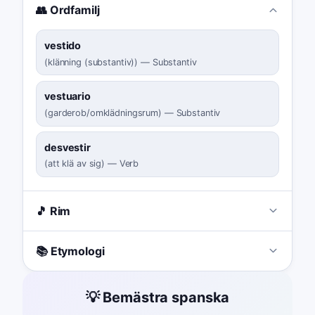
👥 Ordfamilj
vestido
(
klänning (substantiv)
)
—
Substantiv
vestuario
(
garderob/omklädningsrum
)
—
Substantiv
desvestir
(
att klä av sig
)
—
Verb
🎵 Rim
📚 Etymologi
💡 Bemästra spanska