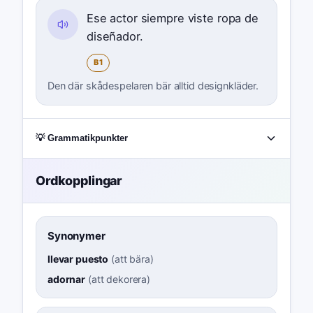
Ese actor siempre viste ropa de
diseñador.
B1
Den där skådespelaren bär alltid designkläder.
💡 Grammatikpunkter
Ordkopplingar
Synonymer
llevar puesto
(
att bära
)
adornar
(
att dekorera
)