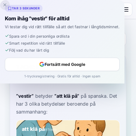
Inklingo
TAR 3 SEKUNDER
Kom ihåg "vestir" för alltid
Vi testar dig vid rätt tillfälle så att det fastnar i långtidsminnet.
Spara ord i din personliga ordlista
Ordbok
Smart repetition vid rätt tillfälle
Följ vad du har lärt dig
Hem
›
Spanska
›
Ordbok
›
vestir
vestir
Fortsätt med Google
1-trycksregistrering · Gratis för alltid · Ingen spam
ves-TIR
besˈtiɾ
“
vestir
”
betyder
“
att klä på
”
på spanska
. Det
har 3 olika betydelser beroende på
sammanhang:
att klä på
A1
Verb