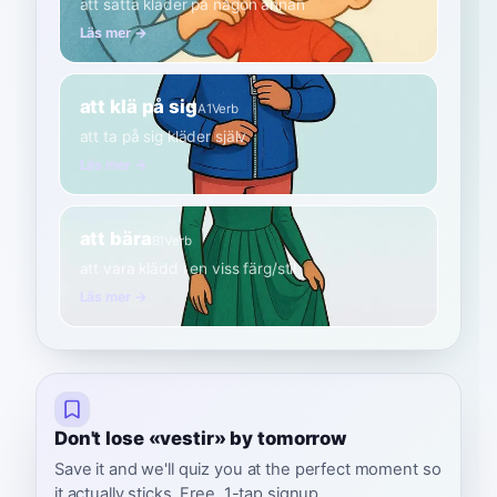
att sätta kläder på någon annan
Läs mer →
att klä på sig
A1
Verb
att ta på sig kläder själv
Läs mer →
att bära
B1
Verb
att vara klädd i en viss färg/stil
Läs mer →
Don't lose «vestir» by tomorrow
Save it and we'll quiz you at the perfect moment so
it actually sticks. Free, 1-tap signup.