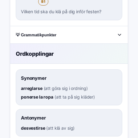
B1
Vilken tid ska du klä på dig inför festen?
💡 Grammatikpunkter
Ordkopplingar
Synonymer
arreglarse
(
att göra sig i ordning
)
ponerse la ropa
(
att ta på sig kläder
)
Antonymer
desvestirse
(
att klä av sig
)