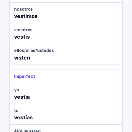
nosotros
vestimos
vosotros
vestís
ellos/ellas/ustedes
visten
Imperfect
yo
vestía
tú
vestías
él/ella/usted