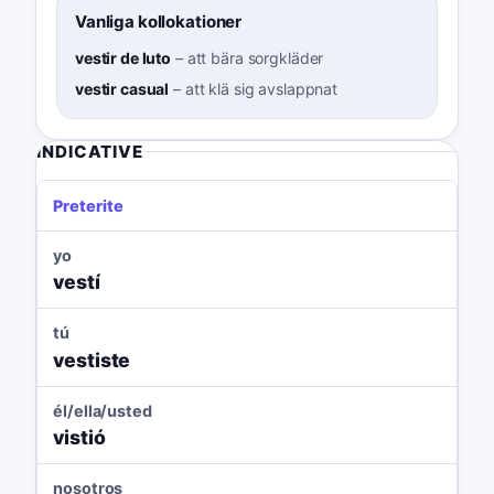
Vanliga kollokationer
vestir de luto
–
att bära sorgkläder
vestir casual
–
att klä sig avslappnat
INDICATIVE
Preterite
yo
vestí
tú
vestiste
él/ella/usted
vistió
nosotros