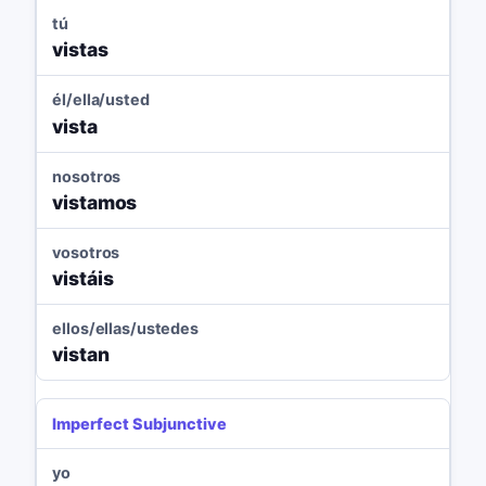
tú
vistas
él/ella/usted
vista
nosotros
vistamos
vosotros
vistáis
ellos/ellas/ustedes
vistan
Imperfect Subjunctive
yo