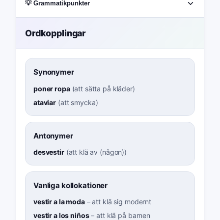
💡 Grammatikpunkter
Ordkopplingar
Synonymer
poner ropa
(
att sätta på kläder
)
ataviar
(
att smycka
)
Antonymer
desvestir
(
att klä av (någon)
)
Vanliga kollokationer
vestir a la moda
–
att klä sig modernt
vestir a los niños
–
att klä på barnen