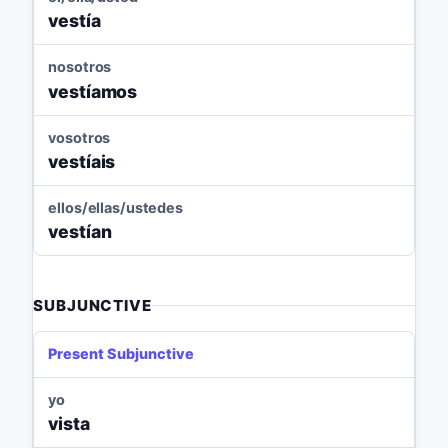
vestía
nosotros
vestíamos
vosotros
vestíais
ellos/ellas/ustedes
vestían
SUBJUNCTIVE
Present Subjunctive
yo
vista