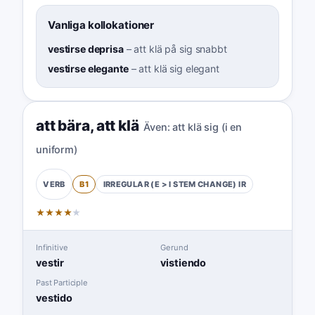
Vanliga kollokationer
vestirse deprisa
–
att klä på sig snabbt
vestirse elegante
–
att klä sig elegant
att bära
,
att klä
Även:
att klä sig (i en
uniform)
B1
IRREGULAR (E > I STEM CHANGE)
IR
VERB
★
★
★
★
★
Infinitive
Gerund
vestir
vistiendo
Past Participle
vestido