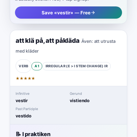
Save «vestir» — Free
att klä på
,
att påkläda
Även:
att utrusta
med kläder
A1
IRREGULAR (E > I STEM CHANGE)
IR
VERB
★
★
★
★
★
Infinitive
Gerund
vestir
vistiendo
Past Participle
vestido
📝 I praktiken