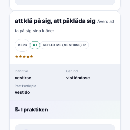
att klä på sig
,
att påkläda sig
Även:
att
ta på sig sina kläder
A1
REFLEXIVE (VESTIRSE)
IR
VERB
★
★
★
★
★
Infinitive
Gerund
vestirse
vistiéndose
Past Participle
vestido
📝 I praktiken