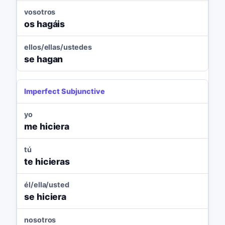
vosotros
os hagáis
ellos/ellas/ustedes
se hagan
Imperfect Subjunctive
yo
me hiciera
tú
te hicieras
él/ella/usted
se hiciera
nosotros