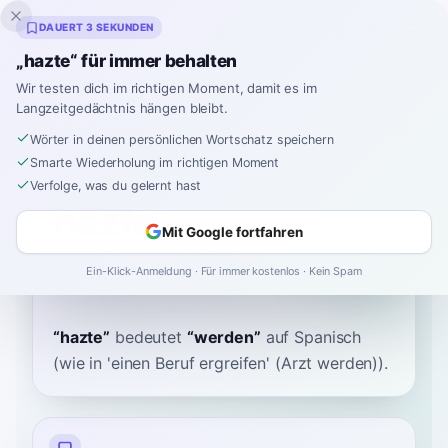
Inklingo
DAUERT 3 SEKUNDEN
„hazte“ für immer behalten
Wir testen dich im richtigen Moment, damit es im
Langzeitgedächtnis hängen bleibt.
Wörterbuch
Wörter in deinen persönlichen Wortschatz speichern
Smarte Wiederholung im richtigen Moment
Startseite
›
Spanisch
›
Wörterbuch
›
hazte
Verfolge, was du gelernt hast
hazte
Mit Google fortfahren
/ahs-teh/ (H is silent)
/ˈaθte/ (Spain) or
Ein-Klick-Anmeldung · Für immer kostenlos · Kein Spam
/ˈaste/ (Latin America)
“
hazte
”
bedeutet
“
werden
”
auf Spanisch
(wie in 'einen Beruf ergreifen' (Arzt werden)).