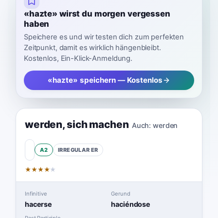
«hazte» wirst du morgen vergessen
haben
Speichere es und wir testen dich zum perfekten
Zeitpunkt, damit es wirklich hängenbleibt.
Kostenlos, Ein-Klick-Anmeldung.
«hazte» speichern — Kostenlos
werden
,
sich machen
Auch:
werden
A2
IRREGULAR
ER
★
★
★
★
★
Infinitive
Gerund
hacerse
haciéndose
Past Participle