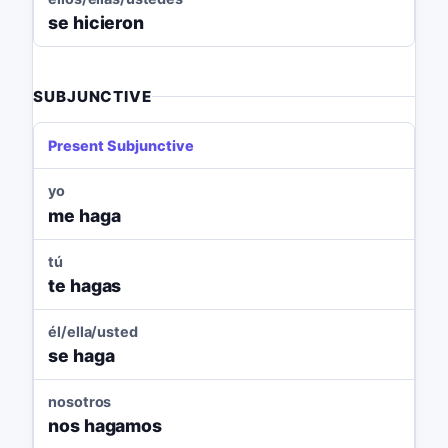
se hicieron
SUBJUNCTIVE
Present Subjunctive
yo
me haga
tú
te hagas
él/ella/usted
se haga
nosotros
nos hagamos