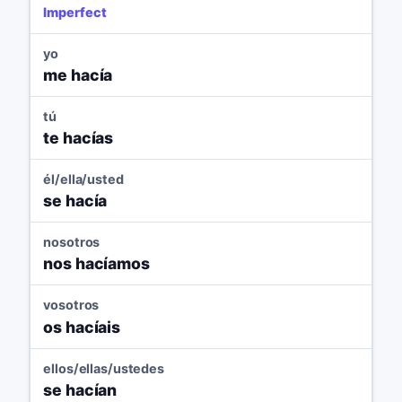
Imperfect
yo
me hacía
tú
te hacías
él/ella/usted
se hacía
nosotros
nos hacíamos
vosotros
os hacíais
ellos/ellas/ustedes
se hacían