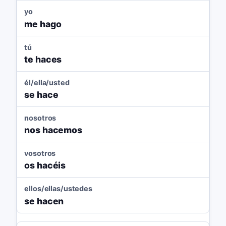
yo
me hago
tú
te haces
él/ella/usted
se hace
nosotros
nos hacemos
vosotros
os hacéis
ellos/ellas/ustedes
se hacen