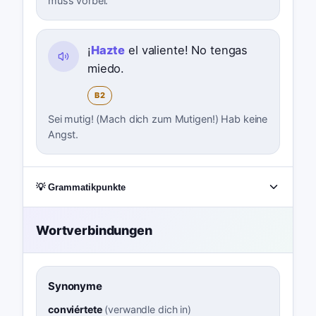
muss vorbei.
¡
Hazte
el valiente! No tengas
miedo.
B2
Sei mutig! (Mach dich zum Mutigen!) Hab keine
Angst.
💡 Grammatikpunkte
Wortverbindungen
Synonyme
conviértete
(
verwandle dich in
)