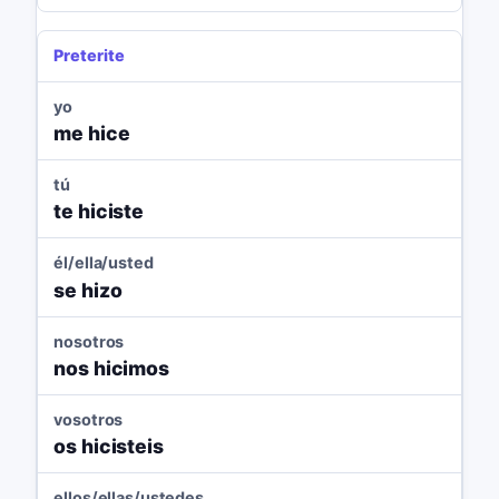
Preterite
yo
me hice
tú
te hiciste
él/ella/usted
se hizo
nosotros
nos hicimos
vosotros
os hicisteis
ellos/ellas/ustedes