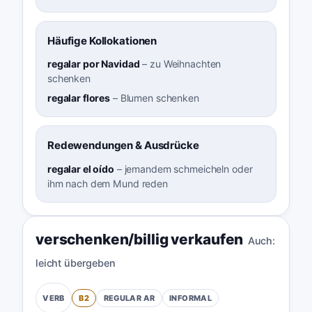
Häufige Kollokationen
regalar por Navidad
–
zu Weihnachten
schenken
regalar flores
–
Blumen schenken
Redewendungen & Ausdrücke
regalar el oído
–
jemandem schmeicheln oder
ihm nach dem Mund reden
verschenken/billig verkaufen
Auch:
leicht übergeben
B2
REGULAR
AR
INFORMAL
VERB