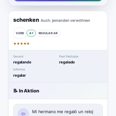
schenken
Auch:
jemanden verwöhnen
A1
REGULAR
AR
VERB
★
★
★
★
★
Gerund
Past Participle
regalando
regalado
Infinitive
regalar
📝 In Aktion
Mi hermano me regaló un reloj