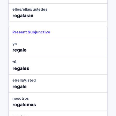
ellos/ellas/ustedes
regalaran
Present Subjunctive
yo
regale
tú
regales
él/ella/usted
regale
nosotros
regalemos