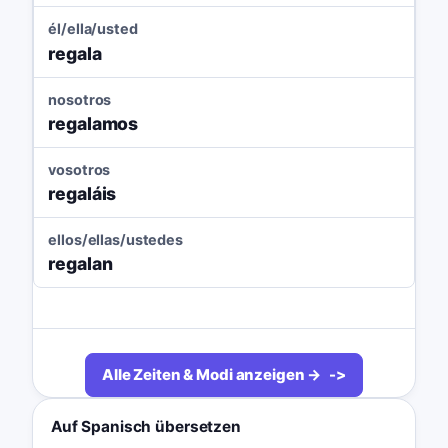
él/ella/usted
regala
nosotros
regalamos
vosotros
regaláis
ellos/ellas/ustedes
regalan
Alle Zeiten & Modi anzeigen →
Auf Spanisch übersetzen