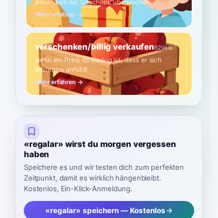
jemandem ein Geschenk überreichen
Mehr erfahren →
verschenken/billig verkaufen
B2
Verb
wenn ein Preis so niedrig ist, dass er sich
kostenlos anfühlt
Mehr erfahren →
«regalar» wirst du morgen vergessen
haben
Speichere es und wir testen dich zum perfekten
Zeitpunkt, damit es wirklich hängenbleibt.
Kostenlos, Ein-Klick-Anmeldung.
«regalar» speichern — Kostenlos