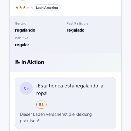
★
★
★
★
★
Latin America
Gerund
Past Participle
regalando
regalado
Infinitive
regalar
📝 In Aktion
¡Esta tienda está regalando la
ropa!
B2
Dieser Laden verschenkt die Kleidung
praktisch!