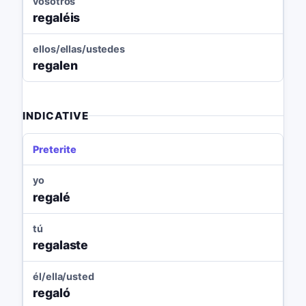
vosotros
regaléis
ellos/ellas/ustedes
regalen
INDICATIVE
Preterite
yo
regalé
tú
regalaste
él/ella/usted
regaló