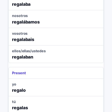
regalaba
nosotros
regalábamos
vosotros
regalabais
ellos/ellas/ustedes
regalaban
Present
yo
regalo
tú
regalas