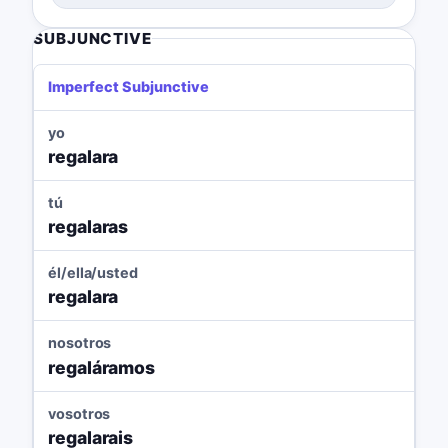
SUBJUNCTIVE
Imperfect Subjunctive
yo
regalara
tú
regalaras
él/ella/usted
regalara
nosotros
regaláramos
vosotros
regalarais