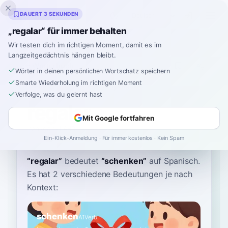
Inklingo
DAUERT 3 SEKUNDEN
„regalar“ für immer behalten
Wir testen dich im richtigen Moment, damit es im
Langzeitgedächtnis hängen bleibt.
Wörterbuch
Wörter in deinen persönlichen Wortschatz speichern
Smarte Wiederholung im richtigen Moment
Startseite
›
Spanisch
›
Wörterbuch
›
regalar
Verfolge, was du gelernt hast
regalar
Mit Google fortfahren
reh-gah-LAHR
reɡaˈlaɾ
Ein-Klick-Anmeldung · Für immer kostenlos · Kein Spam
“
regalar
”
bedeutet
“
schenken
”
auf Spanisch
.
Es hat 2 verschiedene Bedeutungen je nach
Kontext:
schenken
A1
Verb