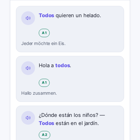
Todos
quieren un helado.
A1
Jeder möchte ein Eis.
Hola a
todos
.
A1
Hallo zusammen.
¿Dónde están los niños? —
Todos
están en el jardín.
A2