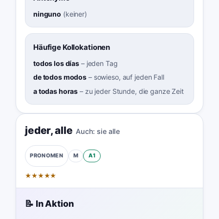
ninguno
(
keiner
)
Häufige Kollokationen
todos los días
–
jeden Tag
de todos modos
–
sowieso, auf jeden Fall
a todas horas
–
zu jeder Stunde, die ganze Zeit
jeder
,
alle
Auch:
sie alle
M
A1
PRONOMEN
★
★
★
★
★
📝 In Aktion