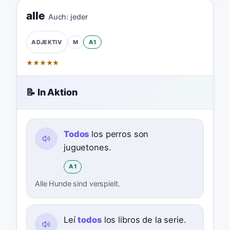
alle
Auch:
jeder
M
A1
ADJEKTIV
★
★
★
★
★
📝 In Aktion
Todos
los perros son
juguetones.
A1
Alle Hunde sind verspielt.
Leí
todos
los libros de la serie.