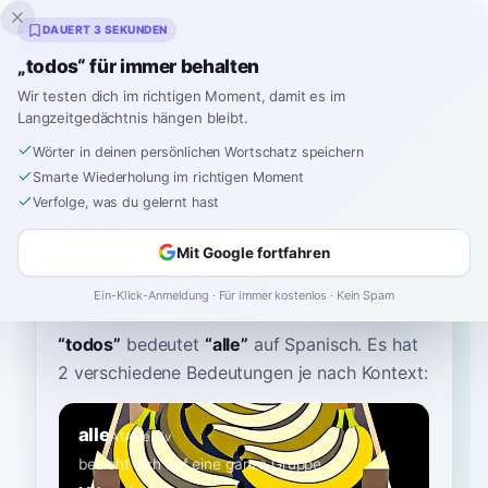
Inklingo
DAUERT 3 SEKUNDEN
„todos“ für immer behalten
Wir testen dich im richtigen Moment, damit es im
Langzeitgedächtnis hängen bleibt.
Wörterbuch
Wörter in deinen persönlichen Wortschatz speichern
Smarte Wiederholung im richtigen Moment
Startseite
›
Spanisch
›
Wörterbuch
›
todos
Verfolge, was du gelernt hast
todos
Mit Google fortfahren
TOH-dohs
ˈto.ðos
Ein-Klick-Anmeldung · Für immer kostenlos · Kein Spam
“
todos
”
bedeutet
“
alle
”
auf Spanisch
. Es hat
2 verschiedene Bedeutungen je nach Kontext:
alle
A1
Adjektiv
bezieht sich auf eine ganze Gruppe