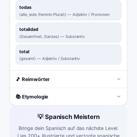
todas
(
alle, jede (feminin Plural)
)
—
Adjektiv / Pronomen
totalidad
(
Gesamtheit, Ganzes
)
—
Substantiv
total
(
gesamt
)
—
Adjektiv / Substantiv
🎵 Reimwörter
📚 Etymologie
💡 Spanisch Meistern
Bringe dein Spanisch auf das nächste Level.
Lies 200+ illustrierte und vertonte spanische