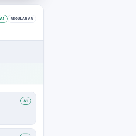
A1
REGULAR
AR
A1