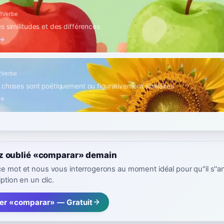
1
Verbe
s similitudes et des différences
 →
2
Verbe
 choses sont poétiquement ou figurativement similaires
 →
z oublié «comparar» demain
ce mot et nous vous interrogerons au moment idéal pour qu''il s''a
iption en un clic.
rer «comparar» — Gratuit