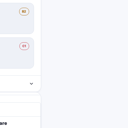
B2
C1
are