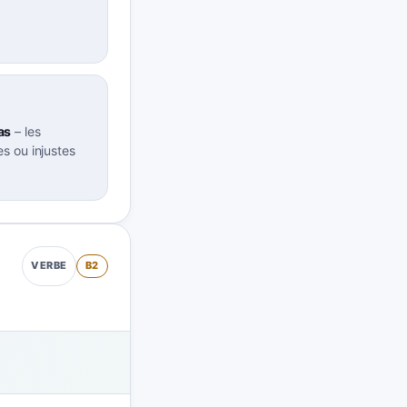
as
–
les
s ou injustes
B2
VERBE