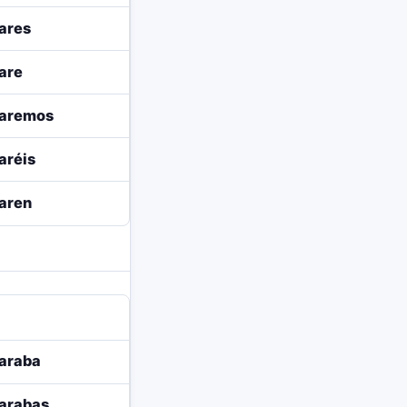
ares
are
aremos
aréis
aren
araba
arabas