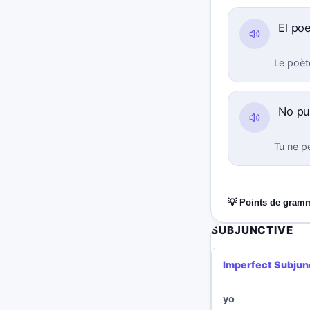
El poe
Le poète
No p
Tu ne pe
💡 Points de gram
SUBJUNCTIVE
Imperfect Subjun
yo