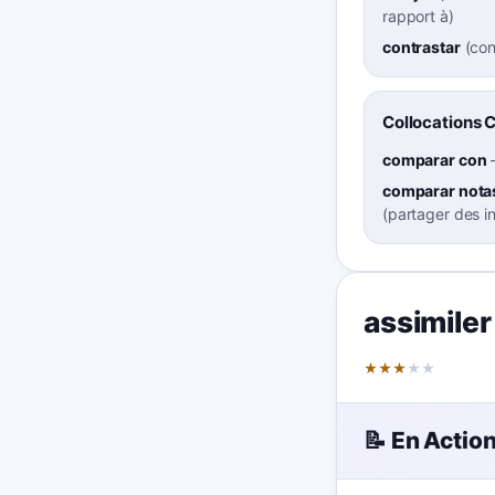
rapport à
)
contrastar
(
con
Collocations 
comparar con
comparar nota
(partager des i
assimiler
★
★
★
★
★
📝 En Actio