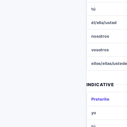
tú
él/ella/usted
nosotros
vosotros
ellos/ellas/usted
INDICATIVE
Preterite
yo
tú