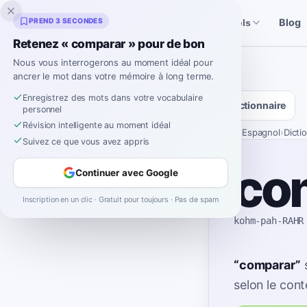
Inklingo
PREND 3 SECONDES
Blog
Histoires
Outils espagnols
Retenez « comparar » pour de bon
Nous vous interrogerons au moment idéal pour
ancrer le mot dans votre mémoire à long terme.
Enregistrez des mots dans votre vocabulaire
Dictionnaire
personnel
Révision intelligente au moment idéal
Accueil
›
Espagnol
›
Dicti
Suivez ce que vous avez appris
co
Continuer avec Google
Inscription en un clic · Gratuit pour toujours · Pas de spam
kohm-pah-RAHR
“
comparar
”
selon le cont