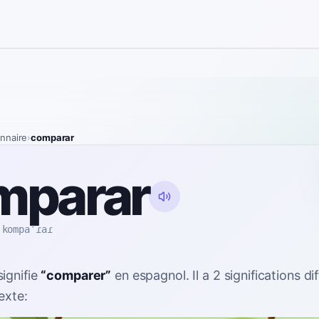
onnaire
›
comparar
mparar
kompaˈɾaɾ
signifie
“
comparer
”
en espagnol
. Il a 2 significations d
exte: