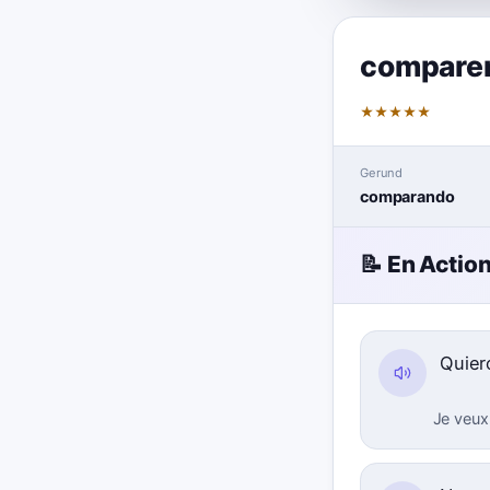
compare
★
★
★
★
★
Gerund
comparando
📝 En Actio
Quie
Je veux