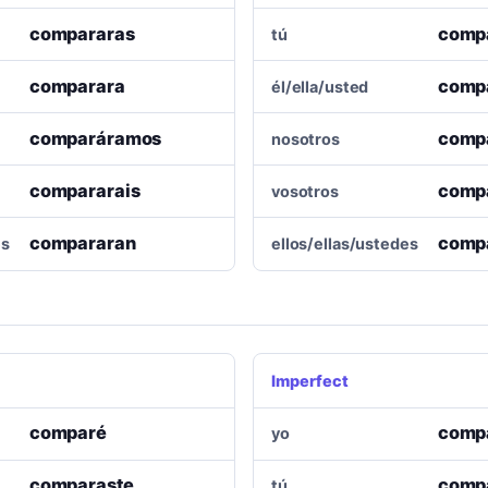
compararas
comp
tú
comparara
comp
él/ella/usted
comparáramos
comp
nosotros
compararais
comp
vosotros
compararan
comp
es
ellos/ellas/ustedes
Imperfect
comparé
comp
yo
comparaste
comp
tú