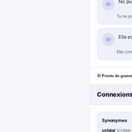
No p
Tu ne p
Ella 
Elle com
💡 Points de gram
Connexions
Synonymes
cotejar
(
croiser