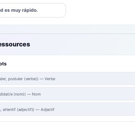
ud es muy rápido.
ressources
ots
er, postuler (verbe)
)
—
Verbe
didat/e (nom)
)
—
Nom
e, attentif (adjectif)
)
—
Adjectif