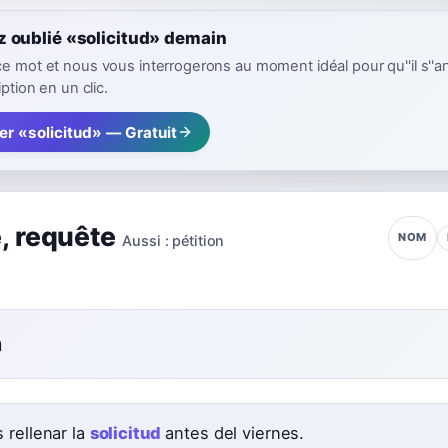
z oublié «solicitud» demain
ce mot et nous vous interrogerons au moment idéal pour qu''il s''a
iption en un clic.
er «solicitud» — Gratuit
e
,
requête
NOM
Aussi :
pétition
n
 rellenar la
solicitud
antes del viernes.