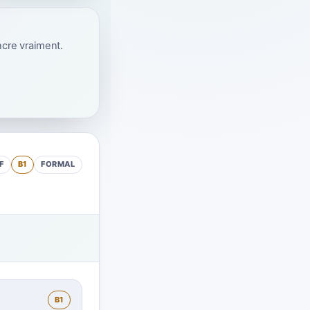
ncre vraiment.
F
B1
FORMAL
B1