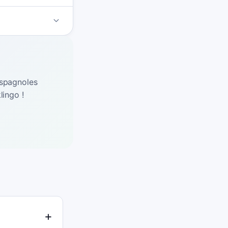
espagnoles
lingo !