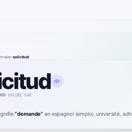
onnaire
›
solicitud
icitud
OOD
soliθiˈtuð
ignifie
“
demande
”
en espagnol
(emploi, université, adh