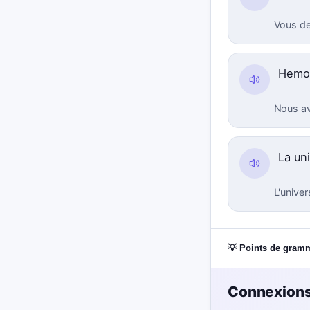
Vous de
Hemo
Nous av
La un
L'unive
💡 Points de gram
Connexions