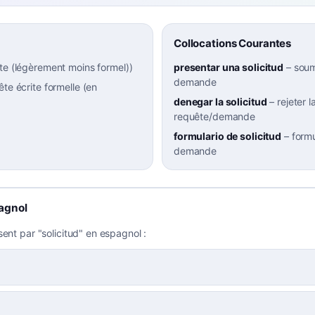
Collocations Courantes
te (légèrement moins formel)
)
presentar una solicitud
–
soum
demande
ête écrite formelle (en
denegar la solicitud
–
rejeter l
requête/demande
formulario de solicitud
–
formu
demande
agnol
sent par "solicitud" en espagnol :