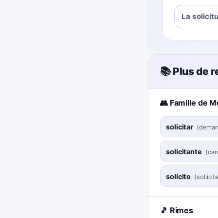
La solicit
📚 Plus de 
👥 Famille de M
solicitar
(
demand
solicitante
(
can
solícito
(
sollicit
🎵 Rimes