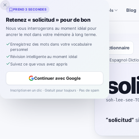
Inklingo
PREND 3 SECONDES
Blog
Histoires
Outils espagnols
Retenez « solicitud » pour de bon
Nous vous interrogerons au moment idéal pour
ancrer le mot dans votre mémoire à long terme.
Enregistrez des mots dans votre vocabulaire
Dictionnaire
personnel
Révision intelligente au moment idéal
Accueil
›
Espagnol
›
Dicti
Suivez ce que vous avez appris
sol
Continuer avec Google
Inscription en un clic · Gratuit pour toujours · Pas de spam
soh-lee-see-T
“
solicitud
”
s