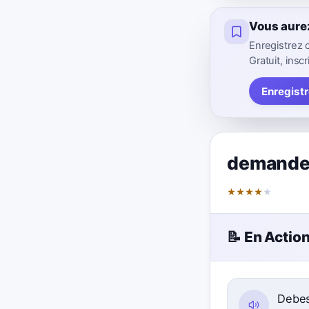
Vous aure
Enregistrez 
Gratuit, inscr
Enregistr
demand
★
★
★
★
★
📝 En Actio
Debes