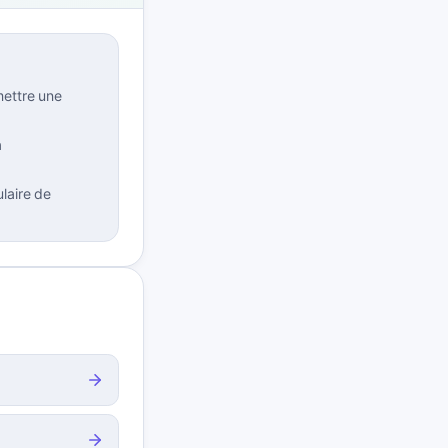
ettre une
a
laire de