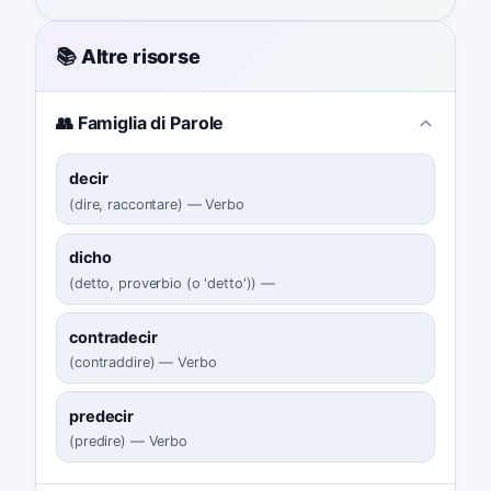
📚 Altre risorse
👥 Famiglia di Parole
decir
(
dire, raccontare
)
—
Verbo
dicho
(
detto, proverbio (o 'detto')
)
—
contradecir
(
contraddire
)
—
Verbo
predecir
(
predire
)
—
Verbo