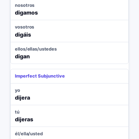
nosotros
digamos
vosotros
digáis
ellos/ellas/ustedes
digan
Imperfect Subjunctive
yo
dijera
tú
dijeras
él/ella/usted