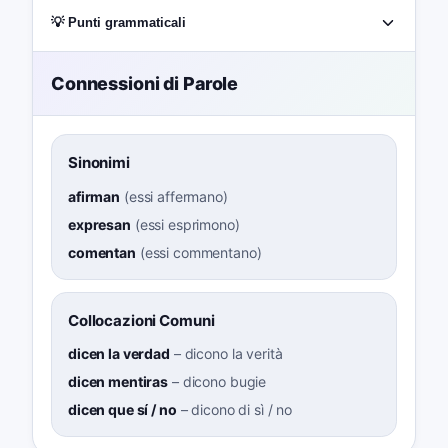
💡 Punti grammaticali
Connessioni di Parole
Sinonimi
afirman
(
essi affermano
)
expresan
(
essi esprimono
)
comentan
(
essi commentano
)
Collocazioni Comuni
dicen la verdad
–
dicono la verità
dicen mentiras
–
dicono bugie
dicen que sí / no
–
dicono di sì / no