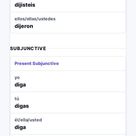
dijisteis
ellos/ellas/ustedes
dijeron
SUBJUNCTIVE
Present Subjunctive
yo
diga
tú
digas
él/ella/usted
diga