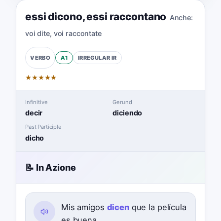
essi dicono
,
essi raccontano
Anche:
voi dite
,
voi raccontate
A1
IRREGULAR
IR
VERBO
★
★
★
★
★
Infinitive
Gerund
decir
diciendo
Past Participle
dicho
📝 In Azione
Mis amigos
dicen
que la película
es buena.