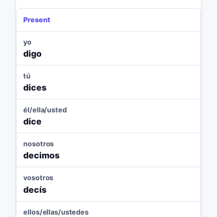
Present
yo
digo
tú
dices
él/ella/usted
dice
nosotros
decimos
vosotros
decís
ellos/ellas/ustedes