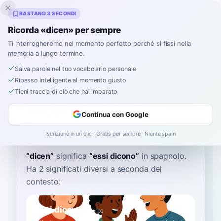
Inklingo
BASTANO 3 SECONDI
Ricorda «dicen» per sempre
Ti interrogheremo nel momento perfetto perché si fissi nella
memoria a lungo termine.
Dizionario
Salva parole nel tuo vocabolario personale
Ripasso intelligente al momento giusto
Home
›
Spagnolo
›
Dizionario
›
dicen
Tieni traccia di ciò che hai imparato
dicen
Continua con Google
DEE-sen
ˈdi.sen
Iscrizione in un clic · Gratis per sempre · Niente spam
“
dicen
”
significa
“
essi dicono
”
in spagnolo
.
Ha 2 significati diversi a seconda del
contesto:
essi dicono
A1
Verbo