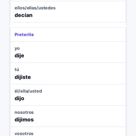
ellos/ellas/ustedes
decían
Preterite
yo
dije
tú
dijiste
él/ella/usted
dijo
nosotros
dijimos
vosotros