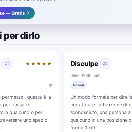
ase — Gratis
 per dirlo
o
Disculpe
★★★★★
dees-KOOL-peh
🌍
formal
 permesso', questa è la
Un modo formale per dire 's
to per passare
per attirare l'attenzione di 
to a qualcuno o per
sconosciuto, una persona a
ttraversare uno spazio
qualcuno in una posizione di
o.
forma 'Lei').