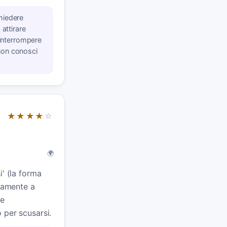
hiedere
attirare
 interrompere
non conosci
★★★★
☆
🌍
i' (la forma
icamente a
re
 per scusarsi.