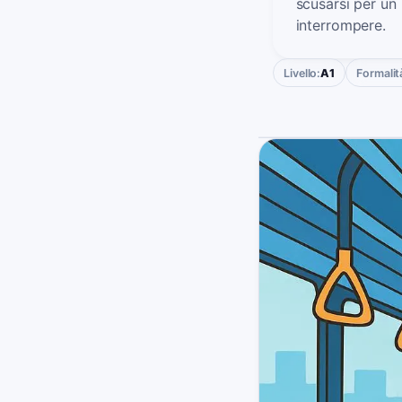
scusarsi per un
interrompere.
Livello:
A1
Formalit