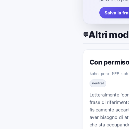
Salva la fr
Altri modi
💬
Con permis
kohn pehr-MEE-soh
neutral
Letteralmente 'con
frase di riferimen
fisicamente accan
aver bisogno di a
che sta occupand