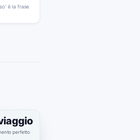
o' è la frase
viaggio
omento perfetto