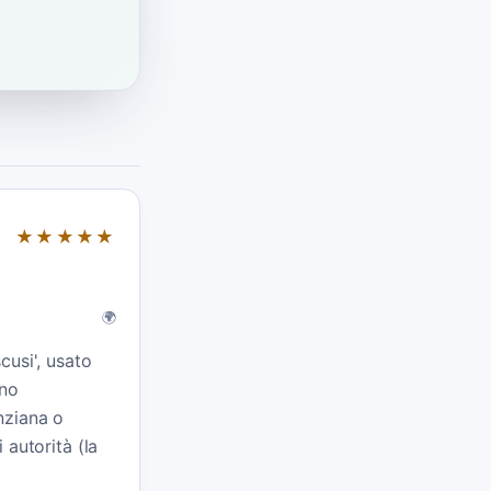
★★★★★
🌍
cusi', usato
uno
nziana o
 autorità (la