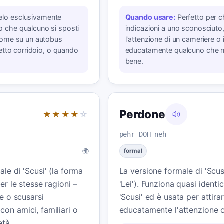
alo esclusivamente
Quando usare:
Perfetto per c
 che qualcuno si sposti
indicazioni a uno sconosciuto, 
 come su un autobus
l'attenzione di un cameriere o
tretto corridoio, o quando
educatamente qualcuno che 
bene.
Perdone
★★★★
☆
pehr-DOH-neh
🌍
formal
le di 'Scusi' (la forma
La versione formale di 'Scus
per le stesse ragioni –
'Lei'). Funziona quasi ident
ne o scusarsi
'Scusi' ed è usata per attira
on amici, familiari o
educatamente l'attenzione o
età.