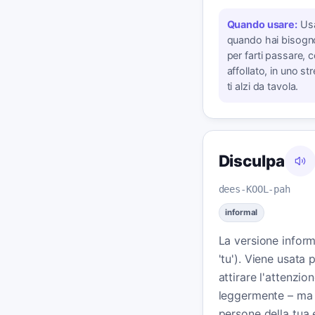
Quando usare:
Us
quando hai bisogno
per farti passare,
affollato, in uno s
ti alzi da tavola.
Disculpa
dees-KOOL-pah
informal
La versione informa
'tu'). Viene usata 
attirare l'attenzio
leggermente – ma c
persone della tua 