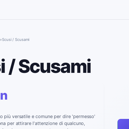
e
›
Scusi / Scusami
i / Scusami
ón
o più versatile e comune per dire 'permesso'
ona per attirare l'attenzione di qualcuno,