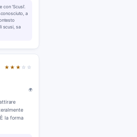
e con 'Scusi'.
sconosciuto, a
contesto
i scusi, sa
★★★
☆☆
🌍
ttirare
tteralmente
. È la forma