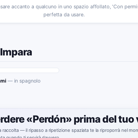
are accanto a qualcuno in uno spazio affollato, 'Con permis
perfetta da usare.
 Impara
ami
—
in spagnolo
rdere «Perdón» prima del tuo 
ua raccolta — il ripasso a ripetizione spaziata te la riproporrà nel m
ta quando ti servirà davvero.