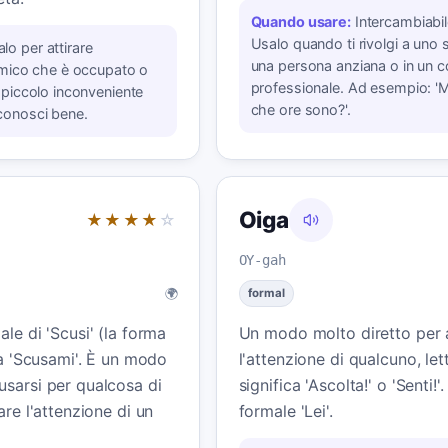
Quando usare:
Intercambiabil
Usalo quando ti rivolgi a uno 
lo per attirare
una persona anziana o in un 
 amico che è occupato o
professionale. Ad esempio: 'M
 piccolo inconveniente
che ore sono?'.
conosci bene.
Oiga
★★★★
☆
OY-gah
🌍
formal
le di 'Scusi' (la forma
Un modo molto diretto per a
e a 'Scusami'. È un modo
l'attenzione di qualcuno, le
usarsi per qualcosa di
significa 'Ascolta!' o 'Senti!'
are l'attenzione di un
formale 'Lei'.