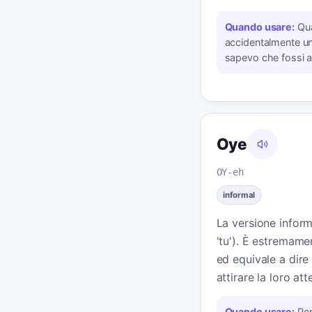
Quando usare:
Qu
accidentalmente un
sapevo che fossi al
Oye
OY-eh
informal
La versione inform
'tu'). È estremam
ed equivale a dire '
attirare la loro at
Quando usare:
Per