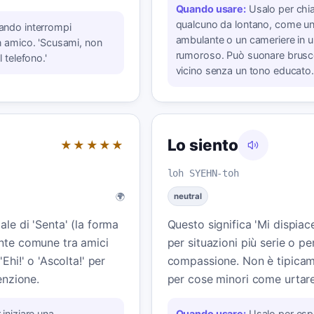
Quando usare:
Usalo per chi
qualcuno da lontano, come un
ando interrompi
ambulante o un cameriere in 
 amico. 'Scusami, non
rumoroso. Può suonare brusc
 telefono.'
vicino senza un tono educato.
Lo siento
★★★★★
loh SYEHN-toh
🌍
neutral
ale di 'Senta' (la forma
Questo significa 'Mi dispiac
ente comune tra amici
per situazioni più serie o p
Ehi!' o 'Ascolta!' per
compassione. Non è tipica
tenzione.
per cose minori come urtar
 iniziare una
Quando usare:
Usalo per esp