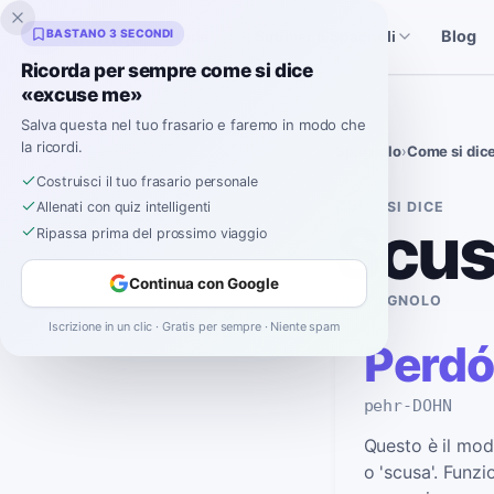
Inklingo
BASTANO 3 SECONDI
Blog
Storie
Strumenti Spagnoli
Ricorda per sempre come si dice
«excuse me»
Salva questa nel tuo frasario e faremo in modo che
la ricordi.
Spagnolo
›
Come si dic
Costruisci il tuo frasario personale
COME SI DICE
Allenati con quiz intelligenti
Scus
Ripassa prima del prossimo viaggio
Continua con Google
IN SPAGNOLO
Iscrizione in un clic · Gratis per sempre · Niente spam
Perd
pehr-DOHN
Questo è il mod
o 'scusa'. Funzi