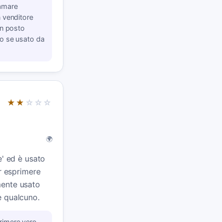
amare
 venditore
un posto
o se usato da
★★
☆☆☆
🌍
e' ed è usato
er esprimere
mente usato
e qualcuno.
rimere vero