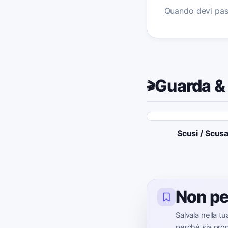
Quando devi pass
Guarda &
🎬
Scusi / Scus
Non pe
Salvala nella t
perché sia pron