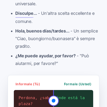
universale.
Disculpe
...
- Un'altra scelta eccellente e
comune.
Hola, buenos días/tardes...
- Un semplice
"Ciao, buongiorno/buonasera" è sempre
gradito.
¿Me puede ayudar, por favor?
- "Può
aiutarmi, per favore?"
Informale (Tú)
Formale (Usted)
Perdona, ¿sabes dónde está la
Perdone, ¿sabe dónde está la
plaza?
plaza?