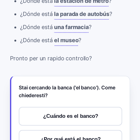
¿Dónde está
la estación de metro
?
¿Dónde está
la parada de autobús
?
¿Dónde está
una farmacia
?
¿Dónde está
el museo
?
Pronto per un rapido controllo?
Stai cercando la banca ('el banco'). Come
chiederesti?
¿Cuándo es el banco?
¿Por qué está el banco?