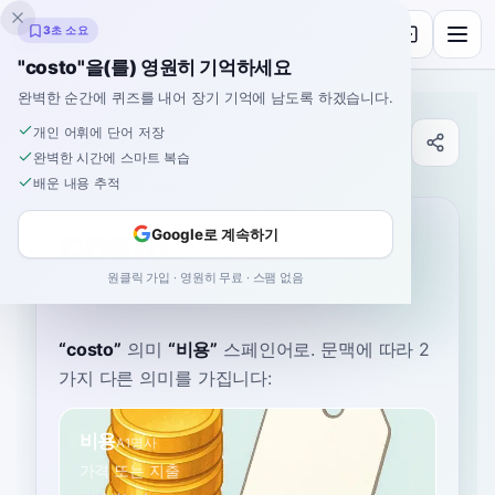
잉클링고
3초 소요
"costo"을(를) 영원히 기억하세요
완벽한 순간에 퀴즈를 내어 장기 기억에 남도록 하겠습니다.
개인 어휘에 단어 저장
사전
완벽한 시간에 스마트 복습
배운 내용 추적
홈
›
스페인어
›
사전
›
costo
costo
Google로 계속하기
원클릭 가입 · 영원히 무료 · 스팸 없음
KOHS-toh
ˈkos.to
“
costo
”
의미
“
비용
”
스페인어로
. 문맥에 따라 2
가지 다른 의미를 가집니다:
비용
A1
명사
가격 또는 지출