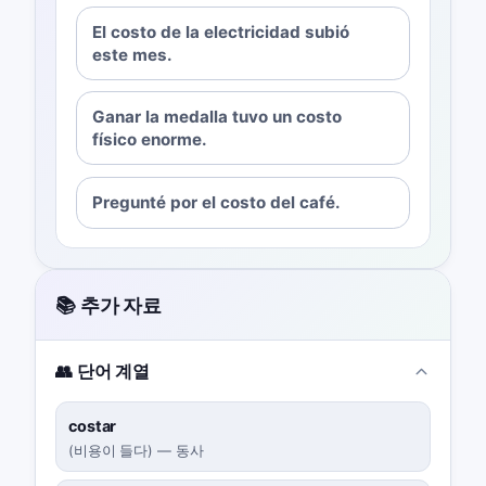
El costo de la electricidad subió
este mes.
Ganar la medalla tuvo un costo
físico enorme.
Pregunté por el costo del café.
📚 추가 자료
👥 단어 계열
costar
(
비용이 들다
)
—
동사